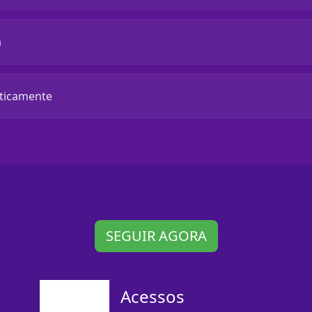
a
aticamente
SEGUIR AGORA
Acessos