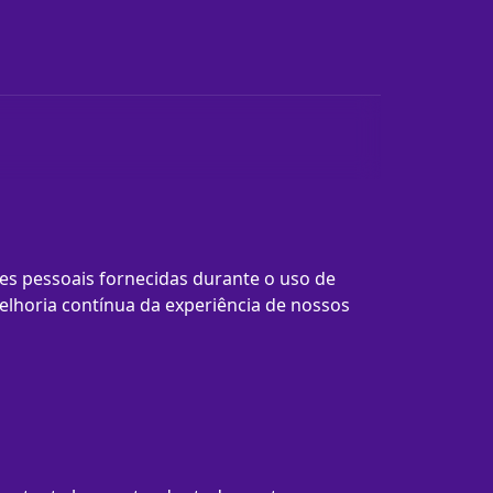
es pessoais fornecidas durante o uso de
elhoria contínua da experiência de nossos