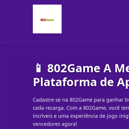
📱 802Game A M
Plataforma de A
Cadastre-se na 802Game para ganhar b
cada recarga. Com a 802Game, você te
incríveis e uma experiência de jogo inig
vencedores agora!