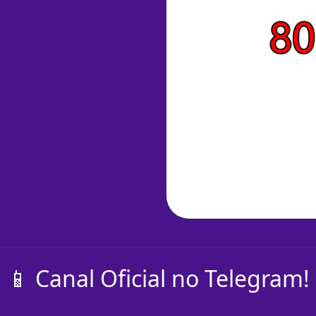
📱 Canal Oficial no Telegram!