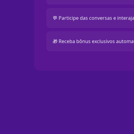
💬 Participe das conversas e interaj
🎁 Receba bônus exclusivos autom