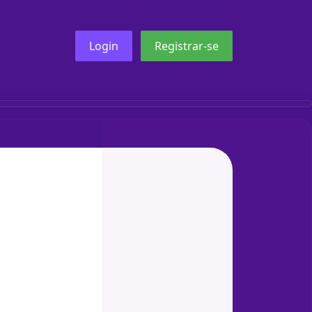
Login
Registrar-se