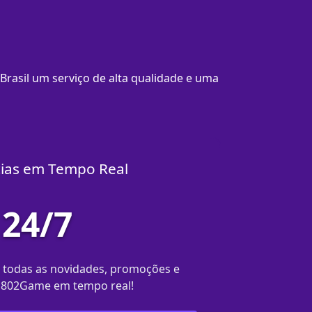
asil um serviço de alta qualidade e uma
cias em Tempo Real
24/7
e todas as novidades, promoções e
 802Game em tempo real!