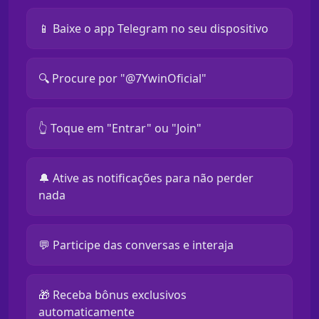
📱 Baixe o app Telegram no seu dispositivo
🔍 Procure por "@7YwinOficial"
👆 Toque em "Entrar" ou "Join"
🔔 Ative as notificações para não perder
nada
💬 Participe das conversas e interaja
🎁 Receba bônus exclusivos
automaticamente