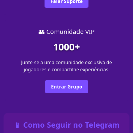
Falar Suporte
👥 Comunidade VIP
1000+
Junte-se a uma comunidade exclusiva de
jogadores e compartilhe experiências!
Entrar Grupo
📱 Como Seguir no Telegram