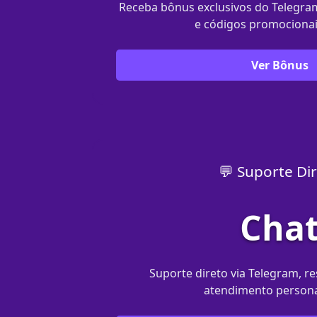
Receba bônus exclusivos do Telegra
e códigos promocionai
Ver Bônus
💬 Suporte Di
Cha
Suporte direto via Telegram, r
atendimento persona