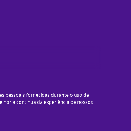
es pessoais fornecidas durante o uso de
elhoria contínua da experiência de nossos