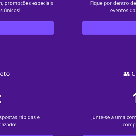
m, promoções especiais
Fique por dentro d
s únicos!
eventos da
reto
👥 
t
espostas rápidas e
Junte-se a uma com
lizado!
compa