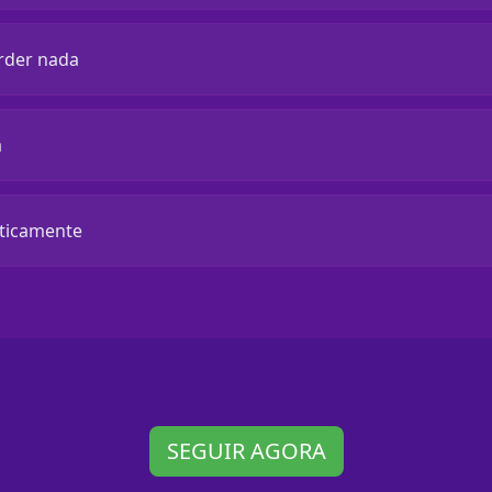
erder nada
a
aticamente
SEGUIR AGORA