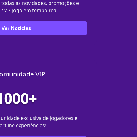
e todas as novidades, promoções e
 7M7 Jogo em tempo real!
Ver Notícias
Comunidade VIP
1000+
unidade exclusiva de jogadores e
rtilhe experiências!