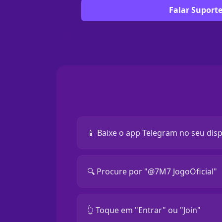
Falar Suport
📱 Baixe o app Telegram no seu disp
🔍 Procure por "@7M7 JogoOficial"
👆 Toque em "Entrar" ou "Join"