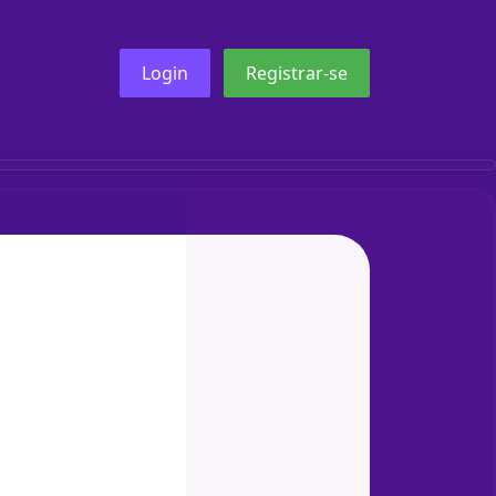
Login
Registrar-se