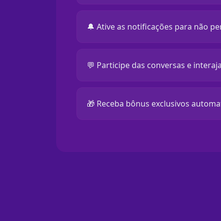
🔔 Ative as notificações para não p
💬 Participe das conversas e interaj
🎁 Receba bônus exclusivos autom