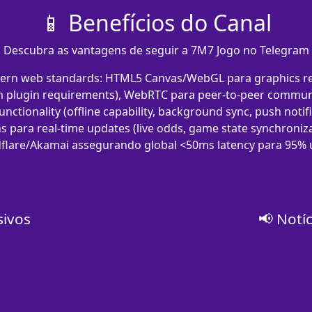
📱 Benefícios do Canal
Descubra as vantagens de seguir a 7M7 Jogo no Telegram
dern web standards: HTML5 Canvas/WebGL para graphics re
em plugin requirements), WebRTC para peer-to-peer communic
unctionality (offline capability, background sync, push notif
para real-time updates (live odds, game state synchroniza
flare/Akamai assegurando global <50ms latency para 95% 
sivos
📢 Notí