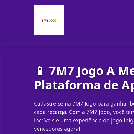
📱 7M7 Jogo A M
Plataforma de A
Cadastre-se na 7M7 Jogo para ganhar b
cada recarga. Com a 7M7 Jogo, você te
incríveis e uma experiência de jogo inig
vencedores agora!