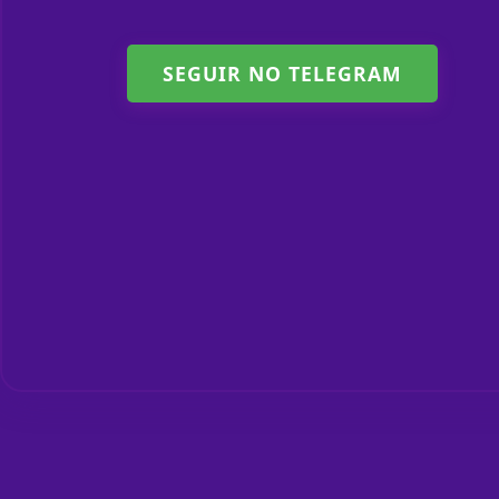
SEGUIR NO TELEGRAM