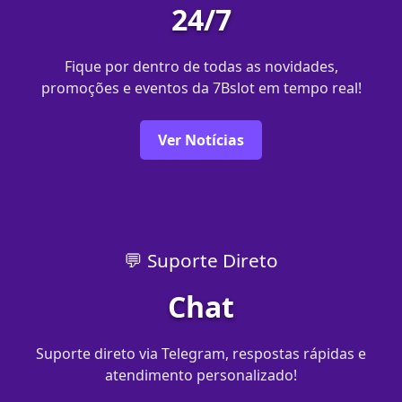
24/7
Fique por dentro de todas as novidades,
promoções e eventos da 7Bslot em tempo real!
Ver Notícias
💬 Suporte Direto
Chat
Suporte direto via Telegram, respostas rápidas e
atendimento personalizado!