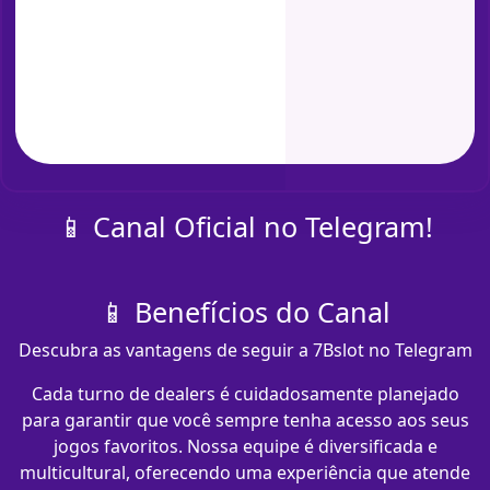
📱 Canal Oficial no Telegram!
📱 Benefícios do Canal
Descubra as vantagens de seguir a 7Bslot no Telegram
Cada turno de dealers é cuidadosamente planejado
para garantir que você sempre tenha acesso aos seus
jogos favoritos. Nossa equipe é diversificada e
multicultural, oferecendo uma experiência que atende