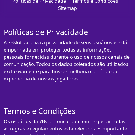
Políticas de Privacidade
Termos e Condições
Sitemap
Políticas de Privacidade
A 7Bslot valoriza a privacidade de seus usuários e está
empenhada em proteger todas as informações
pessoais fornecidas durante o uso de nossos canais de
comunicação. Todos os dados coletados são utilizados
exclusivamente para fins de melhoria contínua da
experiência de nossos jogadores.
Termos e Condições
Os usuários da 7Bslot concordam em respeitar todas
as regras e regulamentos estabelecidos. É importante