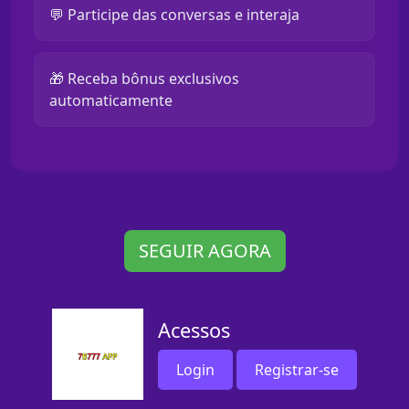
💬 Participe das conversas e interaja
🎁 Receba bônus exclusivos
automaticamente
SEGUIR AGORA
Acessos
Login
Registrar-se