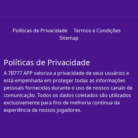
Políticas de Privacidade
Termos e Condições
Sitemap
Políticas de Privacidade
A 7B777 APP valoriza a privacidade de seus usuários e
está empenhada em proteger todas as informações
pessoais fornecidas durante o uso de nossos canais de
comunicação. Todos os dados coletados são utilizados
exclusivamente para fins de melhoria contínua da
experiência de nossos jogadores.