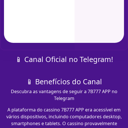
📱 Canal Oficial no Telegram!
📱 Benefícios do Canal
Descubra as vantagens de seguir a 7B777 APP no
Telegram
A plataforma do cassino 7B777 APP era acessível em
vários dispositivos, incluindo computadores desktop,
smartphones e tablets. O cassino provavelmente