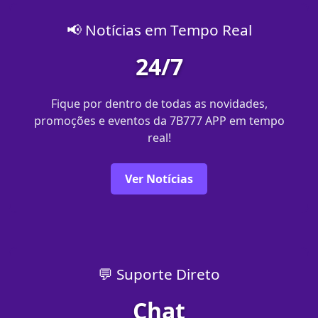
📢 Notícias em Tempo Real
24/7
Fique por dentro de todas as novidades,
promoções e eventos da 7B777 APP em tempo
real!
Ver Notícias
💬 Suporte Direto
Chat