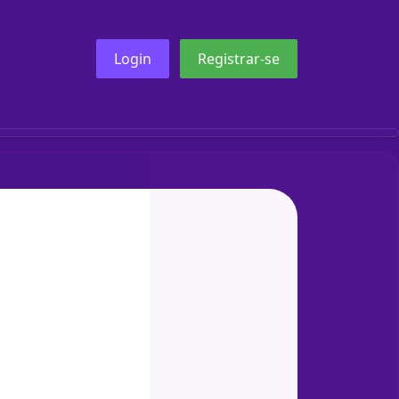
Login
Registrar-se