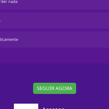
erder nada
a
aticamente
SEGUIR AGORA