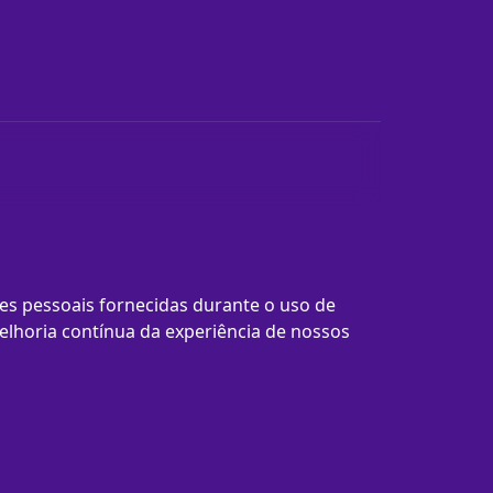
es pessoais fornecidas durante o uso de
elhoria contínua da experiência de nossos