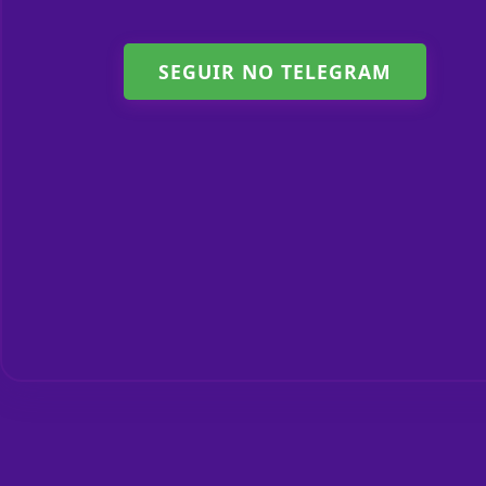
SEGUIR NO TELEGRAM