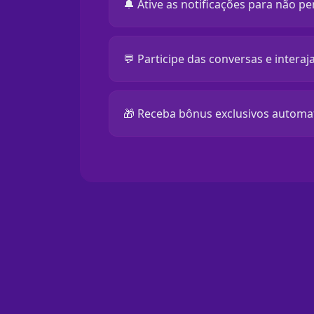
🔔 Ative as notificações para não p
💬 Participe das conversas e interaj
🎁 Receba bônus exclusivos autom