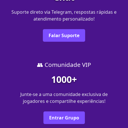
Suporte direto via Telegram, respostas rápidas e
atendimento personalizado!
Falar Suporte
👥 Comunidade VIP
1000+
Junte-se a uma comunidade exclusiva de
jogadores e compartilhe experiências!
Entrar Grupo