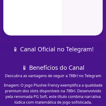
📱 Canal Oficial no Telegram!
📱 Benefícios do Canal
Descubra as vantagens de seguir a 78Brl no Telegram
Imagem: O jogo Plushie Frenzy exemplifica a qualidade
premium dos slots disponíveis na 78Brl. Desenvolvido
pela renomada PG Soft, este título combina narrativa
lúdica com matemática de jogo sofisticada,