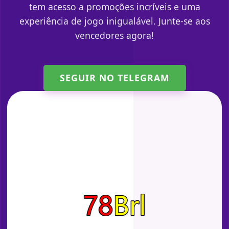
tem acesso a promoções incríveis e uma
experiência de jogo inigualável. Junte-se aos
vencedores agora!
SEGUIR NO TELEGRAM