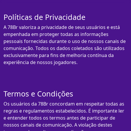
Políticas de Privacidade
A 78Br valoriza a privacidade de seus usuários e está
empenhada em proteger todas as informações
pessoais fornecidas durante o uso de nossos canais de
comunicação. Todos os dados coletados são utilizados
exclusivamente para fins de melhoria contínua da
experiência de nossos jogadores.
Termos e Condições
Os usuários da 78Br concordam em respeitar todas as
regras e regulamentos estabelecidos. É importante ler
e entender todos os termos antes de participar de
nossos canais de comunicação. A violação destes