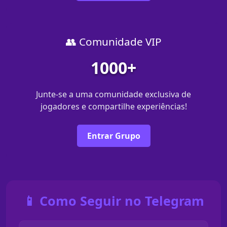
👥 Comunidade VIP
1000+
Junte-se a uma comunidade exclusiva de
jogadores e compartilhe experiências!
Entrar Grupo
📱 Como Seguir no Telegram