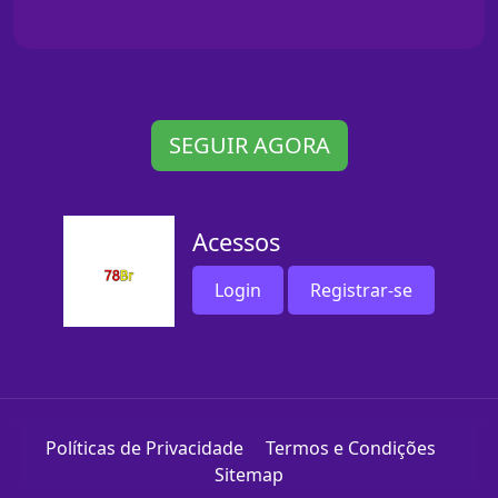
SEGUIR AGORA
Acessos
Login
Registrar-se
Políticas de Privacidade
Termos e Condições
Sitemap