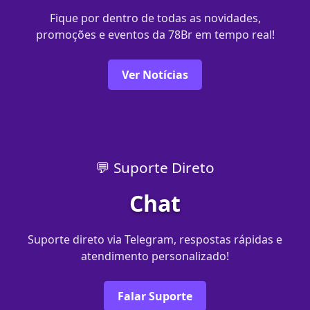
Fique por dentro de todas as novidades,
promoções e eventos da 78Br em tempo real!
Ver Notícias
💬 Suporte Direto
Chat
Suporte direto via Telegram, respostas rápidas e
atendimento personalizado!
Falar Suporte