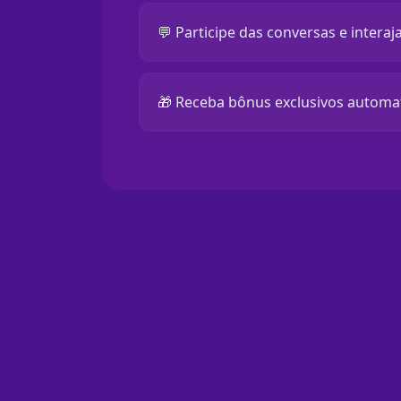
💬 Participe das conversas e interaj
🎁 Receba bônus exclusivos autom