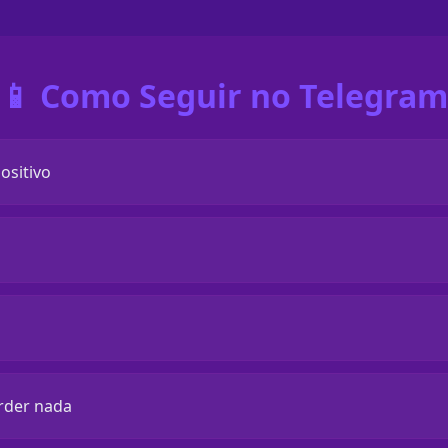
📱 Como Seguir no Telegram
ositivo
erder nada