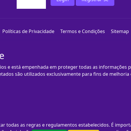
Políticas de Privacidade
Termos e Condições
Sitemap
de
ários e está empenhada em proteger todas as informações p
tados são utilizados exclusivamente para fins de melhoria
r todas as regras e regulamentos estabelecidos. É importa