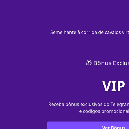
Semelhante à corrida de cavalos vir
🎁 Bônus Exclu
VIP
Receba bônus exclusivos do Telegra
e códigos promocionai
Ver Bônus