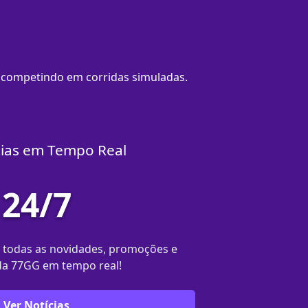
os competindo em corridas simuladas.
cias em Tempo Real
24/7
e todas as novidades, promoções e
da 77GG em tempo real!
Ver Notícias