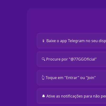
📱 Baixe o app Telegram no seu disp
🔍 Procure por "@77GGOficial"
👆 Toque em "Entrar" ou "Join"
🔔 Ative as notificações para não p