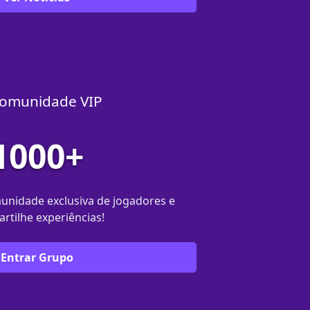
Comunidade VIP
1000+
unidade exclusiva de jogadores e
rtilhe experiências!
Entrar Grupo