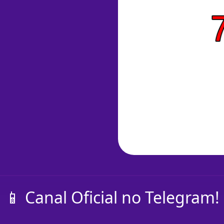
📱 Canal Oficial no Telegram!