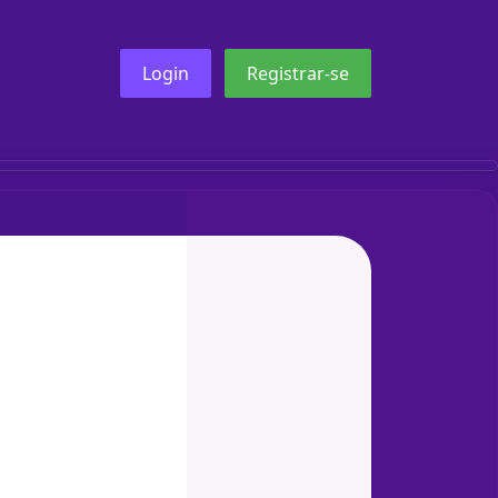
Login
Registrar-se