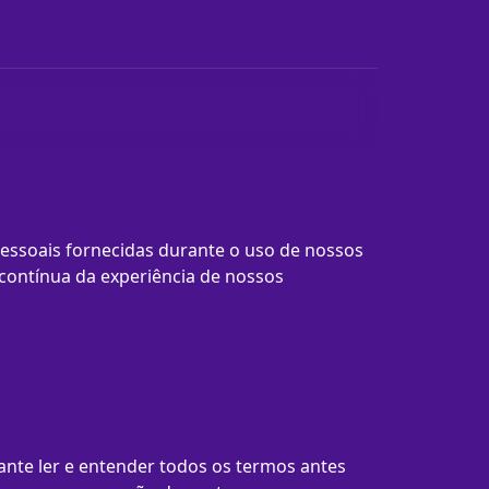
essoais fornecidas durante o uso de nossos
 contínua da experiência de nossos
nte ler e entender todos os termos antes