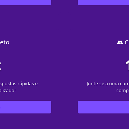
reto
👥 
t
espostas rápidas e
Junte-se a uma com
lizado!
compa
e