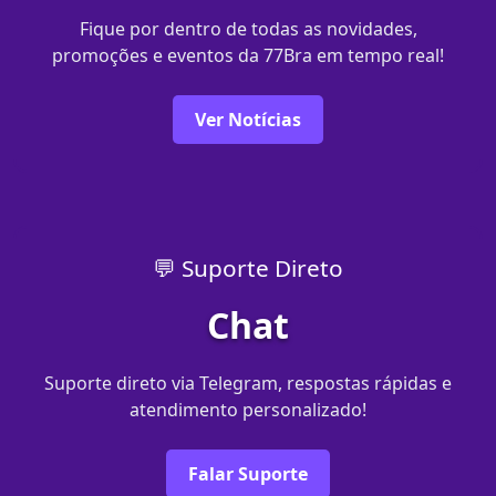
Fique por dentro de todas as novidades,
promoções e eventos da 77Bra em tempo real!
Ver Notícias
💬 Suporte Direto
Chat
Suporte direto via Telegram, respostas rápidas e
atendimento personalizado!
Falar Suporte