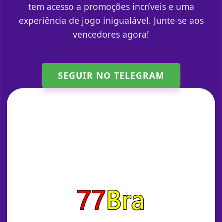
tem acesso a promoções incríveis e uma
experiência de jogo inigualável. Junte-se aos
vencedores agora!
SEGUIR NO TELEGRAM