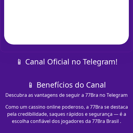
📱 Canal Oficial no Telegram!
📱 Benefícios do Canal
Descubra as vantagens de seguir a 77Bra no Telegram
Como um cassino online poderoso, a 77Bra se destaca
pela credibilidade, saques rápidos e segurança — é a
escolha confiável dos jogadores da 77Bra Brasil .