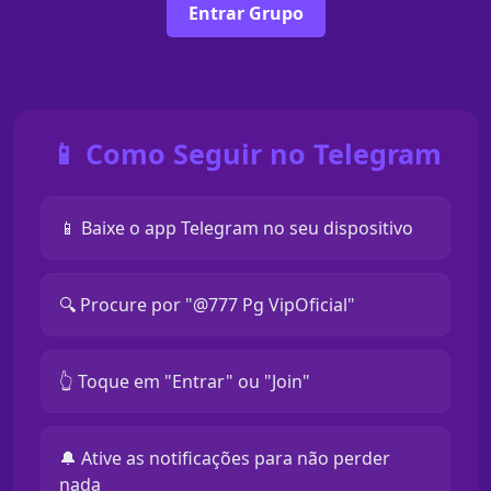
Entrar Grupo
📱 Como Seguir no Telegram
📱 Baixe o app Telegram no seu dispositivo
🔍 Procure por "@777 Pg VipOficial"
👆 Toque em "Entrar" ou "Join"
🔔 Ative as notificações para não perder
nada