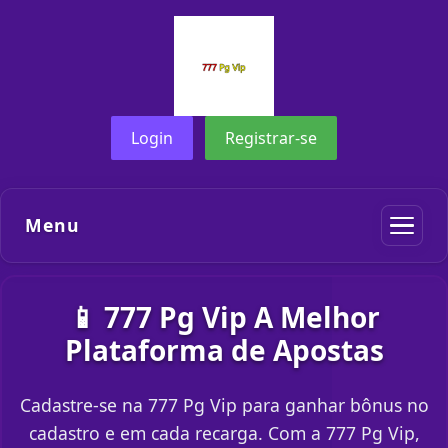
Login
Registrar-se
Menu
📱 777 Pg Vip A Melhor
Plataforma de Apostas
Cadastre-se na 777 Pg Vip para ganhar bônus no
cadastro e em cada recarga. Com a 777 Pg Vip,