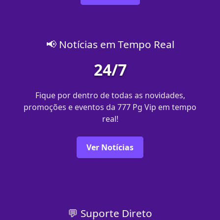
📢 Notícias em Tempo Real
24/7
Fique por dentro de todas as novidades,
promoções e eventos da 777 Pg Vip em tempo
real!
Ver Notícias
💬 Suporte Direto