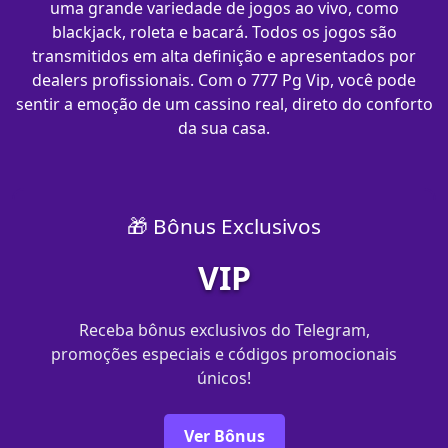
uma grande variedade de jogos ao vivo, como
blackjack, roleta e bacará. Todos os jogos são
transmitidos em alta definição e apresentados por
dealers profissionais. Com o 777 Pg Vip, você pode
sentir a emoção de um cassino real, direto do conforto
da sua casa.
🎁 Bônus Exclusivos
VIP
Receba bônus exclusivos do Telegram,
promoções especiais e códigos promocionais
únicos!
Ver Bônus