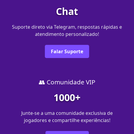
Chat
Suporte direto via Telegram, respostas rápidas e
atendimento personalizado!
Falar Suporte
👥 Comunidade VIP
1000+
Junte-se a uma comunidade exclusiva de
jogadores e compartilhe experiências!