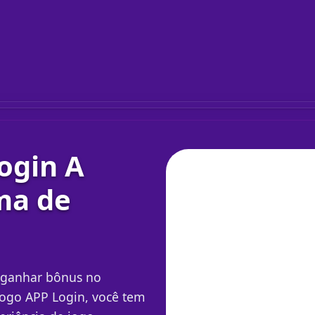
ogin A
ma de
 ganhar bônus no
Jogo APP Login, você tem