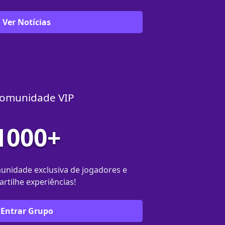
Ver Notícias
Comunidade VIP
1000+
unidade exclusiva de jogadores e
rtilhe experiências!
Entrar Grupo