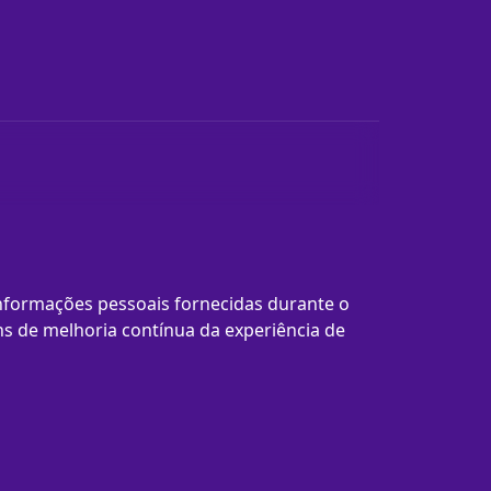
informações pessoais fornecidas durante o
ns de melhoria contínua da experiência de