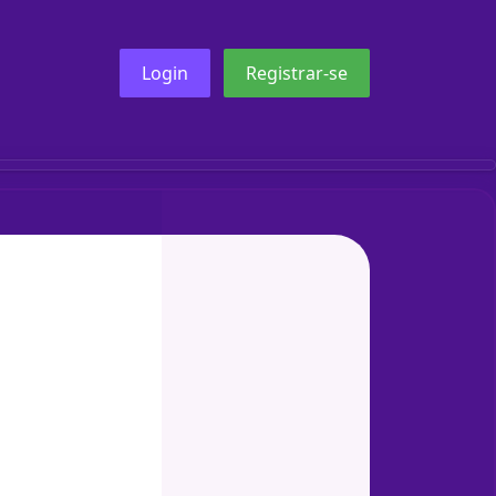
Login
Registrar-se