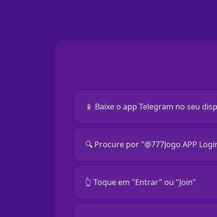
📱 Baixe o app Telegram no seu disp
🔍 Procure por "@777Jogo APP Login
👆 Toque em "Entrar" ou "Join"