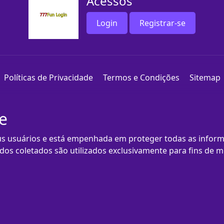
Acessos
Login
Registrar-se
Políticas de Privacidade
Termos e Condições
Sitemap
de
eus usuários e está empenhada em proteger todas as infor
os coletados são utilizados exclusivamente para fins de m