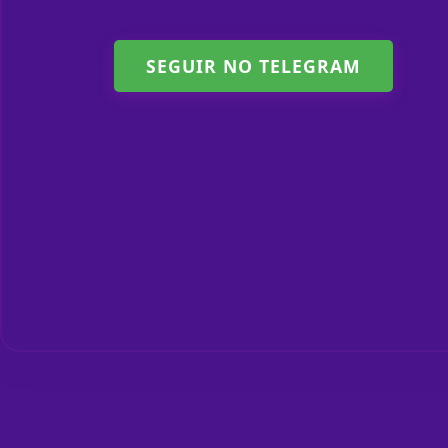
SEGUIR NO TELEGRAM