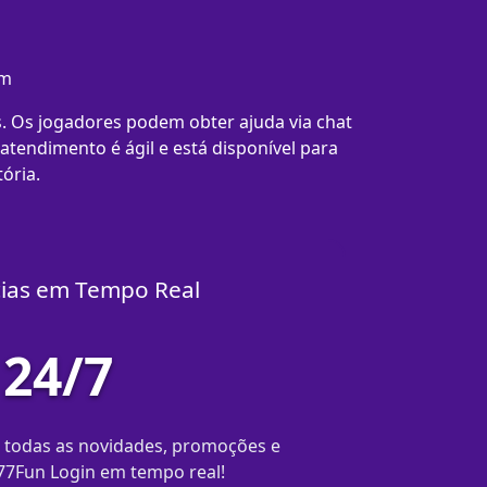
am
is. Os jogadores podem obter ajuda via chat
atendimento é ágil e está disponível para
ória.
cias em Tempo Real
24/7
e todas as novidades, promoções e
77Fun Login em tempo real!