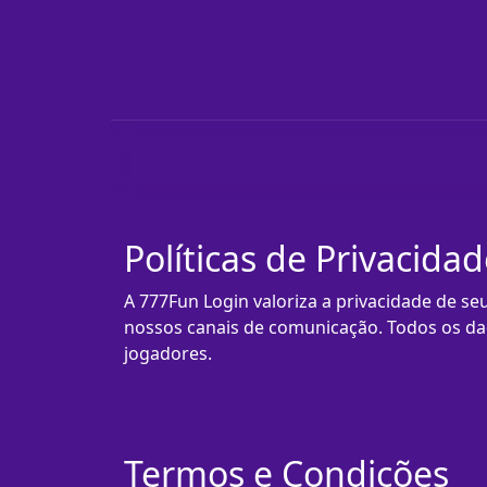
Políticas de Privacida
A 777Fun Login valoriza a privacidade de s
nossos canais de comunicação. Todos os dad
jogadores.
Termos e Condições