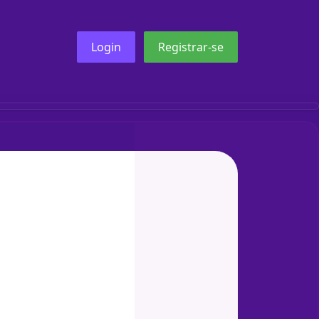
Login
Registrar-se