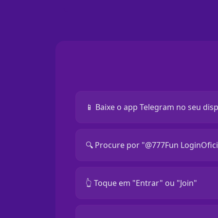
📱 Baixe o app Telegram no seu disp
🔍 Procure por "@777Fun LoginOfici
👆 Toque em "Entrar" ou "Join"