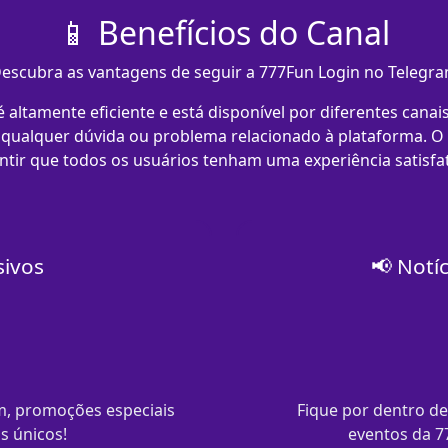
📱 Benefícios do Canal
escubra as vantagens de seguir a 777Fun Login no Telegr
é altamente eficiente e está disponível por diferentes cana
er qualquer dúvida ou problema relacionado à plataforma. O 
ntir que todos os usuários tenham uma experiência satisfat
sivos
📢 Notí
m, promoções especiais
Fique por dentro d
s únicos!
eventos da 7