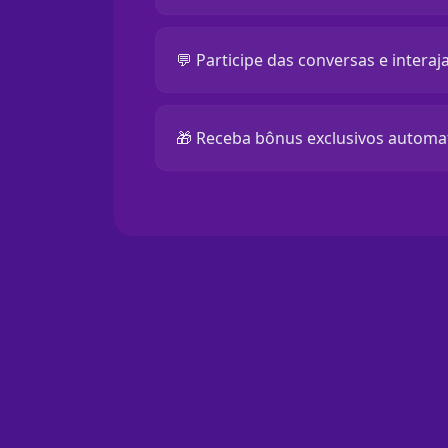
💬 Participe das conversas e interaj
🎁 Receba bônus exclusivos autom