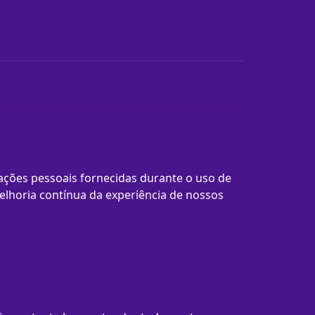
ações pessoais fornecidas durante o uso de
elhoria contínua da experiência de nossos