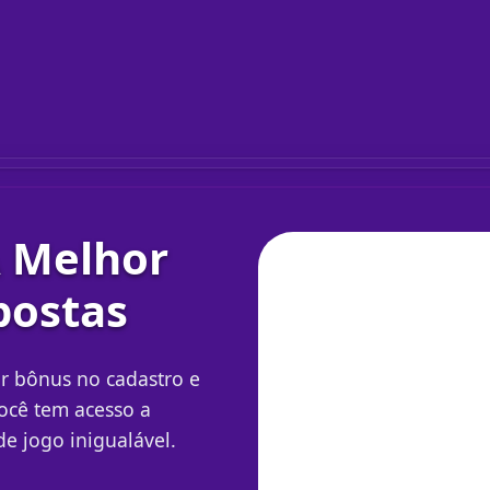
 Melhor
postas
r bônus no cadastro e
ocê tem acesso a
e jogo inigualável.