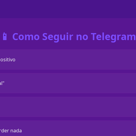
📱 Como Seguir no Telegram
ositivo
l"
erder nada