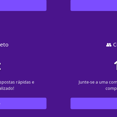
reto
👥 
t
espostas rápidas e
Junte-se a uma com
lizado!
compa
e