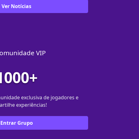
Ver Notícias
Comunidade VIP
1000+
unidade exclusiva de jogadores e
rtilhe experiências!
Entrar Grupo