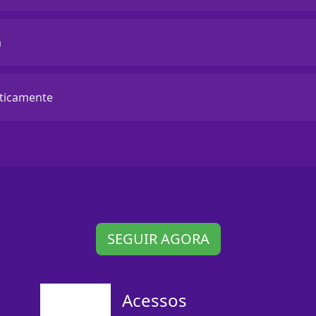
a
aticamente
SEGUIR AGORA
Acessos