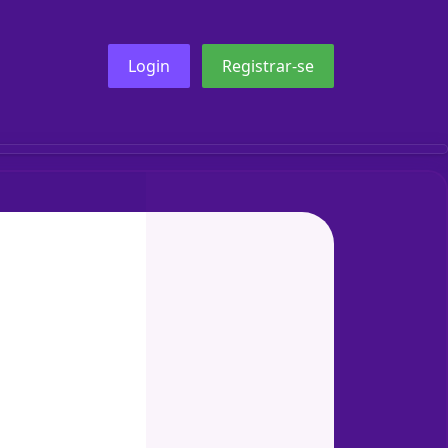
Login
Registrar-se