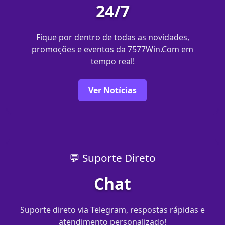
24/7
Fique por dentro de todas as novidades,
promoções e eventos da 7577Win.Com em
tempo real!
Ver Notícias
💬 Suporte Direto
Chat
Suporte direto via Telegram, respostas rápidas e
atendimento personalizado!