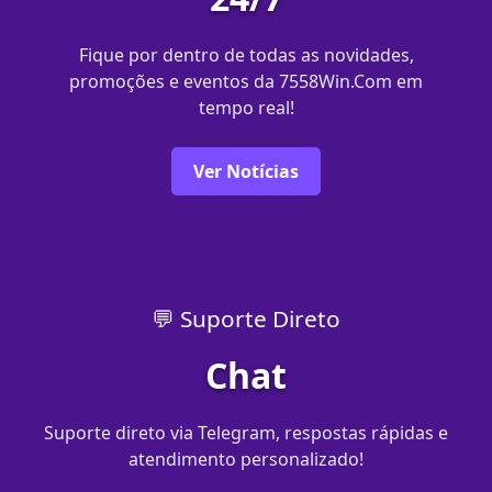
Fique por dentro de todas as novidades,
promoções e eventos da 7558Win.Com em
tempo real!
Ver Notícias
💬 Suporte Direto
Chat
Suporte direto via Telegram, respostas rápidas e
atendimento personalizado!