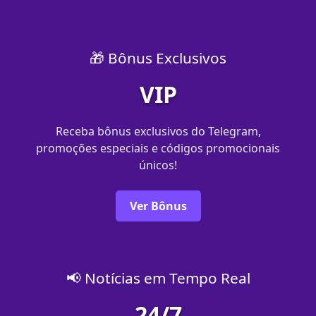
🎁 Bônus Exclusivos
VIP
Receba bônus exclusivos do Telegram,
promoções especiais e códigos promocionais
únicos!
Ver Bônus
📢 Notícias em Tempo Real
24/7