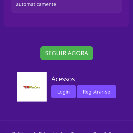
automaticamente
SEGUIR AGORA
Acessos
Login
Registrar-se