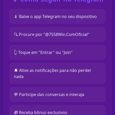
📱 Baixe o app Telegram no seu dispositivo
🔍 Procure por "@7558Win.ComOficial"
👆 Toque em "Entrar" ou "Join"
🔔 Ative as notificações para não perder
nada
💬 Participe das conversas e interaja
🎁 Receba bônus exclusivos