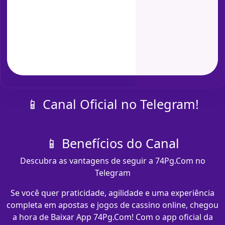
📱 Canal Oficial no Telegram!
📱 Benefícios do Canal
Descubra as vantagens de seguir a 74Pg.Com no
Telegram
Se você quer praticidade, agilidade e uma experiência
completa em apostas e jogos de cassino online, chegou
a hora de Baixar App 74Pg.Com! Com o app oficial da