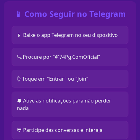
📱 Como Seguir no Telegram
📱 Baixe o app Telegram no seu dispositivo
🔍 Procure por "@74Pg.ComOficial"
👆 Toque em "Entrar" ou "Join"
🔔 Ative as notificações para não perder
nada
💬 Participe das conversas e interaja