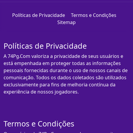
Políticas de Privacidade
Termos e Condições
Sitemap
Políticas de Privacidade
A 74Pg.Com valoriza a privacidade de seus usuários e
está empenhada em proteger todas as informações
pessoais fornecidas durante o uso de nossos canais de
comunicação. Todos os dados coletados são utilizados
exclusivamente para fins de melhoria contínua da
experiência de nossos jogadores.
Termos e Condições