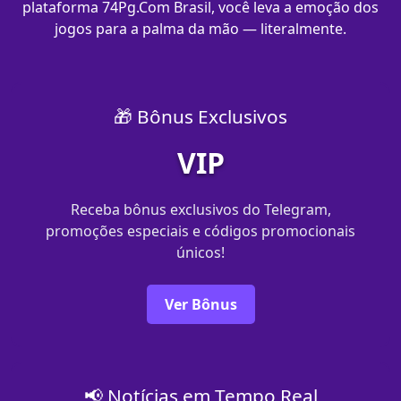
plataforma 74Pg.Com Brasil, você leva a emoção dos
jogos para a palma da mão — literalmente.
🎁 Bônus Exclusivos
VIP
Receba bônus exclusivos do Telegram,
promoções especiais e códigos promocionais
únicos!
Ver Bônus
📢 Notícias em Tempo Real