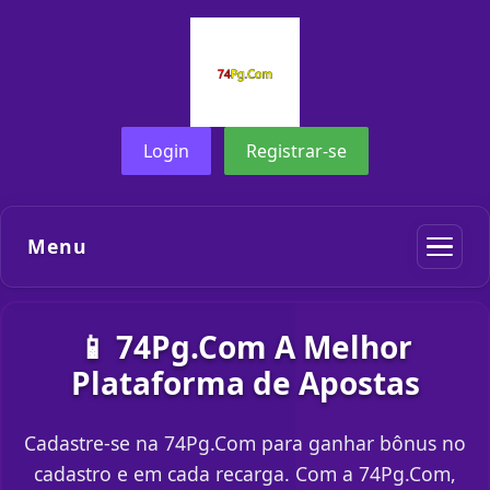
Login
Registrar-se
Menu
📱 74Pg.Com A Melhor
Plataforma de Apostas
Cadastre-se na 74Pg.Com para ganhar bônus no
cadastro e em cada recarga. Com a 74Pg.Com,