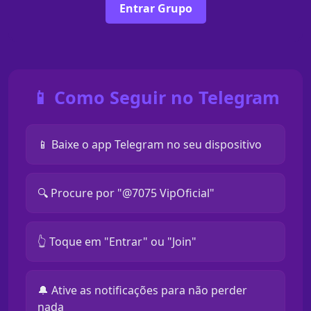
Entrar Grupo
📱 Como Seguir no Telegram
📱 Baixe o app Telegram no seu dispositivo
🔍 Procure por "@7075 VipOficial"
👆 Toque em "Entrar" ou "Join"
🔔 Ative as notificações para não perder
nada