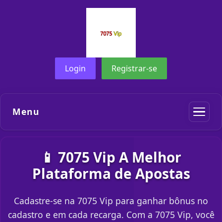
Login
Registrar-se
Menu
📱 7075 Vip A Melhor
Plataforma de Apostas
Cadastre-se na 7075 Vip para ganhar bônus no
cadastro e em cada recarga. Com a 7075 Vip, você