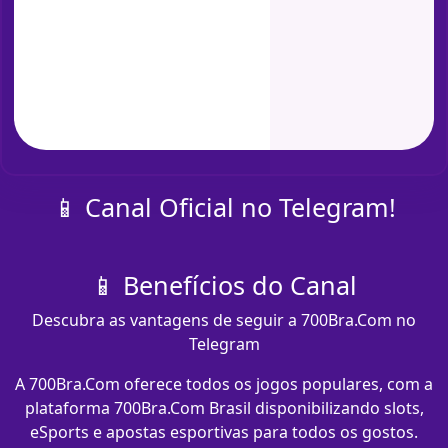
📱 Canal Oficial no Telegram!
📱 Benefícios do Canal
Descubra as vantagens de seguir a 700Bra.Com no
Telegram
A 700Bra.Com oferece todos os jogos populares, com a
plataforma 700Bra.Com Brasil disponibilizando slots,
eSports e apostas esportivas para todos os gostos.