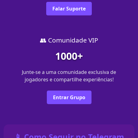
Falar Suporte
👥 Comunidade VIP
1000+
Junte-se a uma comunidade exclusiva de
jogadores e compartilhe experiências!
Entrar Grupo
📱 Como Seguir no Telegram