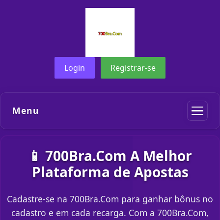
Login
Registrar-se
Menu
📱 700Bra.Com A Melhor
Plataforma de Apostas
Cadastre-se na 700Bra.Com para ganhar bônus no
cadastro e em cada recarga. Com a 700Bra.Com,