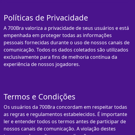
Políticas de Privacidade
A 700Bra valoriza a privacidade de seus usuários e está
empenhada em proteger todas as informações
pessoais fornecidas durante o uso de nossos canais de
comunicação. Todos os dados coletados são utilizados
exclusivamente para fins de melhoria contínua da
experiência de nossos jogadores.
Termos e Condições
Os usuários da 700Bra concordam em respeitar todas
as regras e regulamentos estabelecidos. É importante
ler e entender todos os termos antes de participar de
nossos canais de comunicação. A violação destes