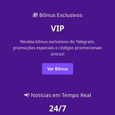
🎁 Bônus Exclusivos
VIP
Receba bônus exclusivos do Telegram,
promoções especiais e códigos promocionais
únicos!
Ver Bônus
📢 Notícias em Tempo Real
24/7