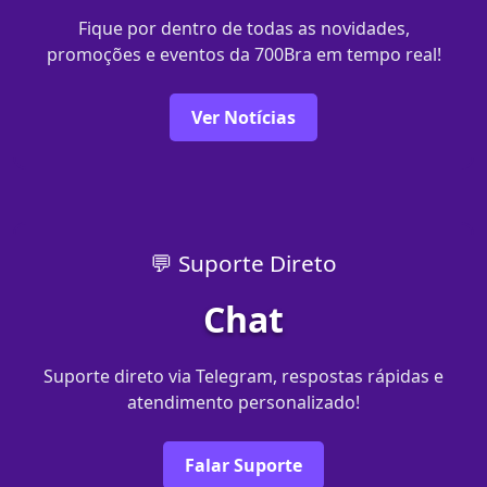
Fique por dentro de todas as novidades,
promoções e eventos da 700Bra em tempo real!
Ver Notícias
💬 Suporte Direto
Chat
Suporte direto via Telegram, respostas rápidas e
atendimento personalizado!
Falar Suporte