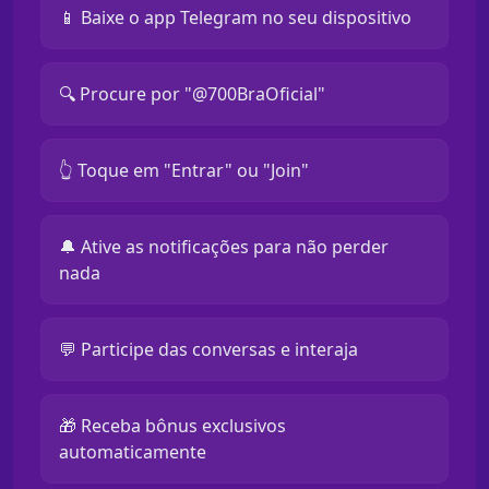
📱 Baixe o app Telegram no seu dispositivo
🔍 Procure por "@700BraOficial"
👆 Toque em "Entrar" ou "Join"
🔔 Ative as notificações para não perder
nada
💬 Participe das conversas e interaja
🎁 Receba bônus exclusivos
automaticamente