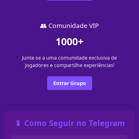
👥 Comunidade VIP
1000+
Junte-se a uma comunidade exclusiva de
jogadores e compartilhe experiências!
Entrar Grupo
📱 Como Seguir no Telegram