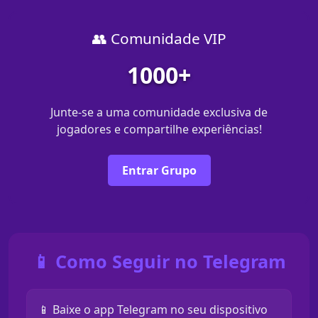
👥 Comunidade VIP
1000+
Junte-se a uma comunidade exclusiva de
jogadores e compartilhe experiências!
Entrar Grupo
📱 Como Seguir no Telegram
📱 Baixe o app Telegram no seu dispositivo