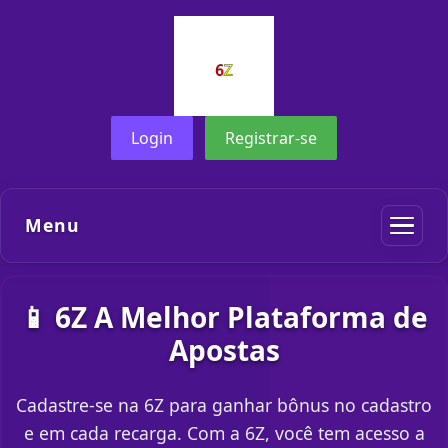
Login
Registrar-se
Menu
📱 6Z A Melhor Plataforma de
Apostas
Cadastre-se na 6Z para ganhar bônus no cadastro
e em cada recarga. Com a 6Z, você tem acesso a