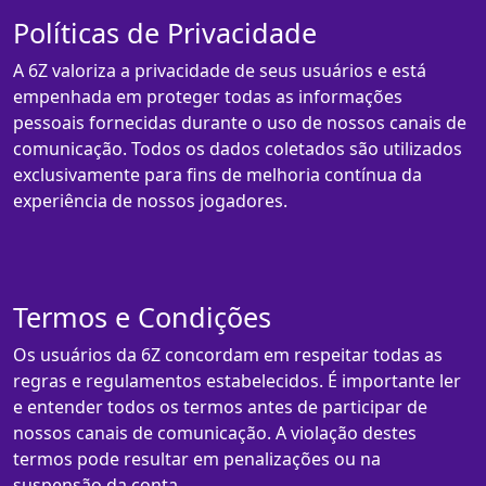
Políticas de Privacidade
A 6Z valoriza a privacidade de seus usuários e está
empenhada em proteger todas as informações
pessoais fornecidas durante o uso de nossos canais de
comunicação. Todos os dados coletados são utilizados
exclusivamente para fins de melhoria contínua da
experiência de nossos jogadores.
Termos e Condições
Os usuários da 6Z concordam em respeitar todas as
regras e regulamentos estabelecidos. É importante ler
e entender todos os termos antes de participar de
nossos canais de comunicação. A violação destes
termos pode resultar em penalizações ou na
suspensão da conta.