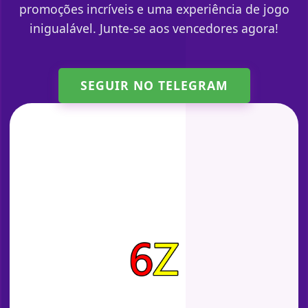
promoções incríveis e uma experiência de jogo
inigualável. Junte-se aos vencedores agora!
SEGUIR NO TELEGRAM