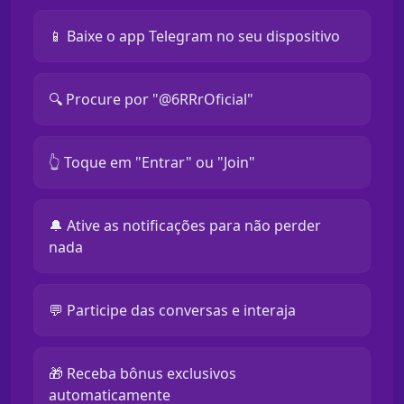
📱 Baixe o app Telegram no seu dispositivo
🔍 Procure por "@6RRrOficial"
👆 Toque em "Entrar" ou "Join"
🔔 Ative as notificações para não perder
nada
💬 Participe das conversas e interaja
🎁 Receba bônus exclusivos
automaticamente