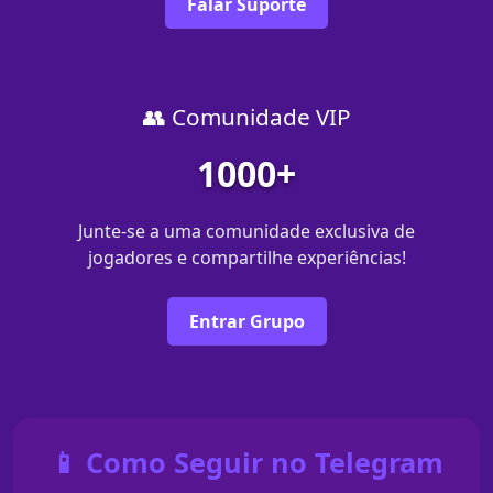
Falar Suporte
👥 Comunidade VIP
1000+
Junte-se a uma comunidade exclusiva de
jogadores e compartilhe experiências!
Entrar Grupo
📱 Como Seguir no Telegram