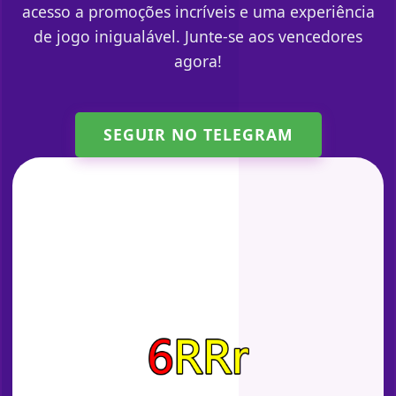
acesso a promoções incríveis e uma experiência
de jogo inigualável. Junte-se aos vencedores
agora!
SEGUIR NO TELEGRAM