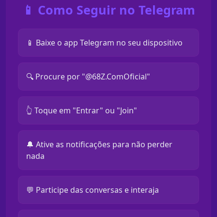
📱 Como Seguir no Telegram
📱 Baixe o app Telegram no seu dispositivo
🔍 Procure por "@68Z.ComOficial"
👆 Toque em "Entrar" ou "Join"
🔔 Ative as notificações para não perder
nada
💬 Participe das conversas e interaja