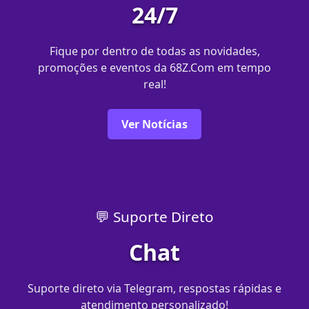
24/7
Fique por dentro de todas as novidades,
promoções e eventos da 68Z.Com em tempo
real!
Ver Notícias
💬 Suporte Direto
Chat
Suporte direto via Telegram, respostas rápidas e
atendimento personalizado!