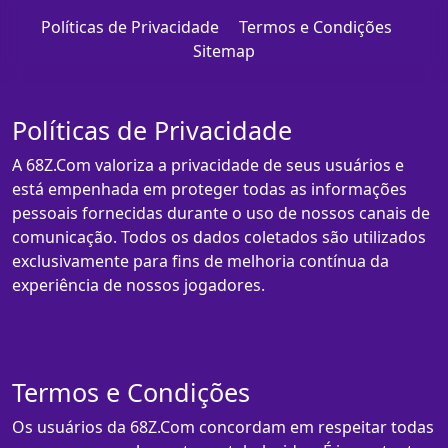
Políticas de Privacidade
Termos e Condições
Sitemap
Políticas de Privacidade
A 68Z.Com valoriza a privacidade de seus usuários e
está empenhada em proteger todas as informações
pessoais fornecidas durante o uso de nossos canais de
comunicação. Todos os dados coletados são utilizados
exclusivamente para fins de melhoria contínua da
experiência de nossos jogadores.
Termos e Condições
Os usuários da 68Z.Com concordam em respeitar todas