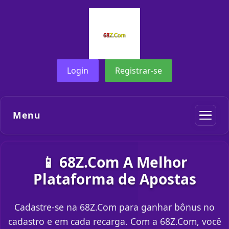
Login
Registrar-se
Menu
📱 68Z.Com A Melhor
Plataforma de Apostas
Cadastre-se na 68Z.Com para ganhar bônus no
cadastro e em cada recarga. Com a 68Z.Com, você