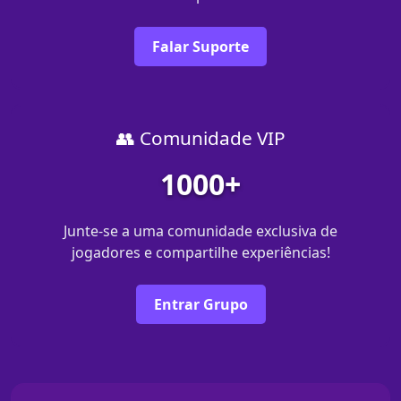
Falar Suporte
👥 Comunidade VIP
1000+
Junte-se a uma comunidade exclusiva de
jogadores e compartilhe experiências!
Entrar Grupo