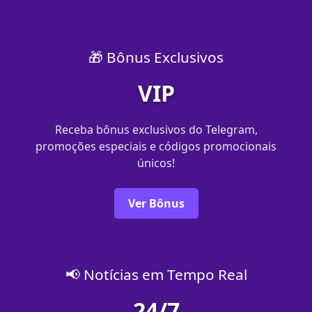
🎁 Bônus Exclusivos
VIP
Receba bônus exclusivos do Telegram,
promoções especiais e códigos promocionais
únicos!
Ver Bônus
📢 Notícias em Tempo Real
24/7