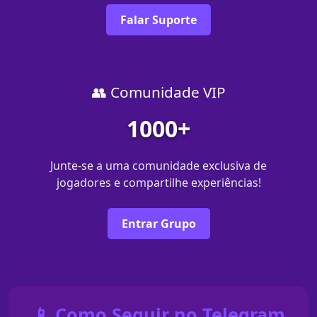
Falar Suporte
👥 Comunidade VIP
1000+
Junte-se a uma comunidade exclusiva de
jogadores e compartilhe experiências!
Entrar Grupo
📱 Como Seguir no Telegram