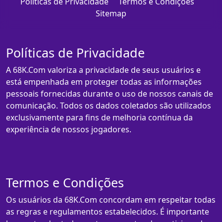
Políticas de Privacidade
Termos e Condições
Sitemap
Políticas de Privacidade
A 68K.Com valoriza a privacidade de seus usuários e
está empenhada em proteger todas as informações
pessoais fornecidas durante o uso de nossos canais de
comunicação. Todos os dados coletados são utilizados
exclusivamente para fins de melhoria contínua da
experiência de nossos jogadores.
Termos e Condições
Os usuários da 68K.Com concordam em respeitar todas
as regras e regulamentos estabelecidos. É importante