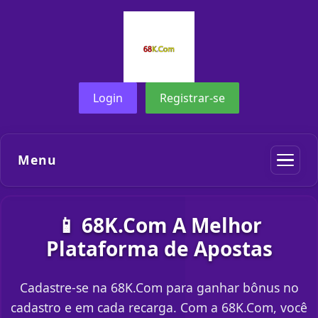
Login
Registrar-se
Menu
📱 68K.Com A Melhor
Plataforma de Apostas
Cadastre-se na 68K.Com para ganhar bônus no
cadastro e em cada recarga. Com a 68K.Com, você