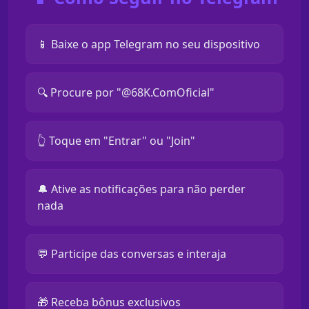
📱 Baixe o app Telegram no seu dispositivo
🔍 Procure por "@68K.ComOficial"
👆 Toque em "Entrar" ou "Join"
🔔 Ative as notificações para não perder
nada
💬 Participe das conversas e interaja
🎁 Receba bônus exclusivos