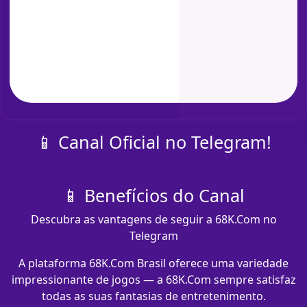
📱 Canal Oficial no Telegram!
📱 Benefícios do Canal
Descubra as vantagens de seguir a 68K.Com no
Telegram
A plataforma 68K.Com Brasil oferece uma variedade
impressionante de jogos — a 68K.Com sempre satisfaz
todas as suas fantasias de entretenimento.