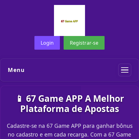
Login
Registrar-se
Menu
📱 67 Game APP A Melhor
Plataforma de Apostas
Cadastre-se na 67 Game APP para ganhar bônus
no cadastro e em cada recarga. Com a 67 Game