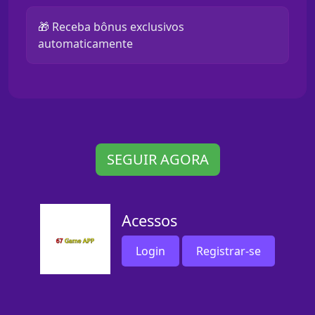
🎁 Receba bônus exclusivos
automaticamente
SEGUIR AGORA
Acessos
Login
Registrar-se