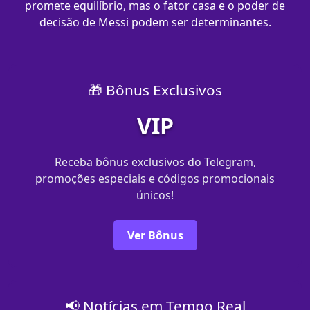
promete equilíbrio, mas o fator casa e o poder de
decisão de Messi podem ser determinantes.
🎁 Bônus Exclusivos
VIP
Receba bônus exclusivos do Telegram,
promoções especiais e códigos promocionais
únicos!
Ver Bônus
📢 Notícias em Tempo Real