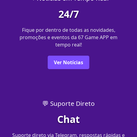
24/7
Fique por dentro de todas as novidades,
promoções e eventos da 67 Game APP em
tempo real!
Ver Notícias
💬 Suporte Direto
Chat
Suporte direto via Telegram, respostas rápidas e