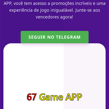
APP, você tem acesso a promoções incríveis e uma
experiência de jogo inigualável. Junte-se aos
vencedores agora!
SEGUIR NO TELEGRAM