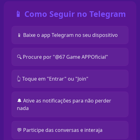
📱 Como Seguir no Telegram
📱 Baixe o app Telegram no seu dispositivo
🔍 Procure por "@67 Game APPOficial"
👆 Toque em "Entrar" ou "Join"
🔔 Ative as notificações para não perder
nada
💬 Participe das conversas e interaja