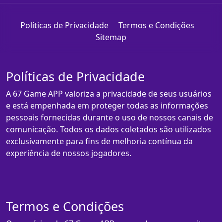
Políticas de Privacidade
Termos e Condições
Sitemap
Políticas de Privacidade
A 67 Game APP valoriza a privacidade de seus usuários
e está empenhada em proteger todas as informações
pessoais fornecidas durante o uso de nossos canais de
comunicação. Todos os dados coletados são utilizados
exclusivamente para fins de melhoria contínua da
experiência de nossos jogadores.
Termos e Condições