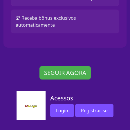
🎁 Receba bônus exclusivos
automaticamente
SEGUIR AGORA
Acessos
Login
Registrar-se