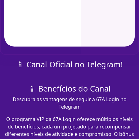
📱 Canal Oficial no Telegram!
📱 Benefícios do Canal
Descubra as vantagens de seguir a 67A Login no
Telegram
O programa VIP da 67A Login oferece múltiplos níveis
de benefícios, cada um projetado para recompensar
diferentes níveis de atividade e compromisso. O bônus