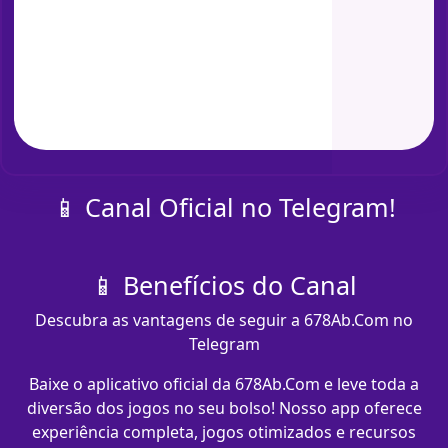
📱 Canal Oficial no Telegram!
📱 Benefícios do Canal
Descubra as vantagens de seguir a 678Ab.Com no
Telegram
Baixe o aplicativo oficial da 678Ab.Com e leve toda a
diversão dos jogos no seu bolso! Nosso app oferece
experiência completa, jogos otimizados e recursos