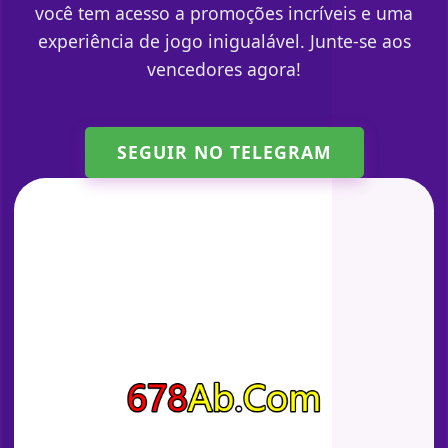
você tem acesso a promoções incríveis e uma
experiência de jogo inigualável. Junte-se aos
vencedores agora!
SEGUIR NO TELEGRAM