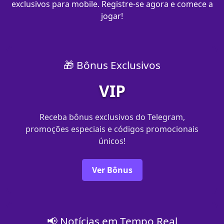
exclusivos para mobile. Registre-se agora e comece a
jogar!
🎁 Bônus Exclusivos
VIP
Receba bônus exclusivos do Telegram,
promoções especiais e códigos promocionais
únicos!
Ver Bônus
📢 Notícias em Tempo Real