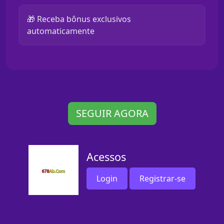
🎁 Receba bônus exclusivos
automaticamente
SEGUIR AGORA
Acessos
Login
Registrar-se