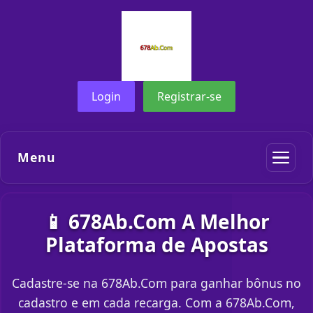
Login
Registrar-se
Menu
📱 678Ab.Com A Melhor
Plataforma de Apostas
Cadastre-se na 678Ab.Com para ganhar bônus no
cadastro e em cada recarga. Com a 678Ab.Com,