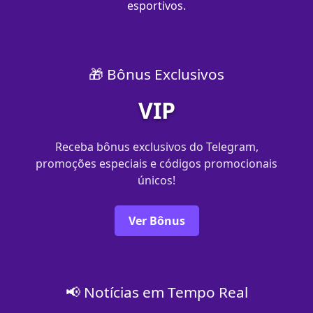
esportivos.
🎁 Bônus Exclusivos
VIP
Receba bônus exclusivos do Telegram,
promoções especiais e códigos promocionais
únicos!
Ver Bônus
📢 Notícias em Tempo Real