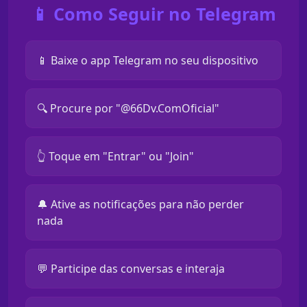
📱 Como Seguir no Telegram
📱 Baixe o app Telegram no seu dispositivo
🔍 Procure por "@66Dv.ComOficial"
👆 Toque em "Entrar" ou "Join"
🔔 Ative as notificações para não perder
nada
💬 Participe das conversas e interaja