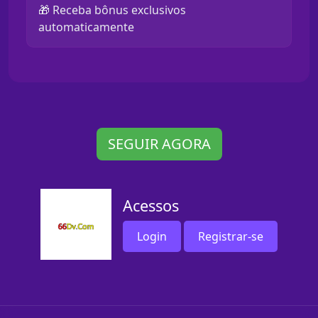
🎁 Receba bônus exclusivos
automaticamente
SEGUIR AGORA
Acessos
Login
Registrar-se