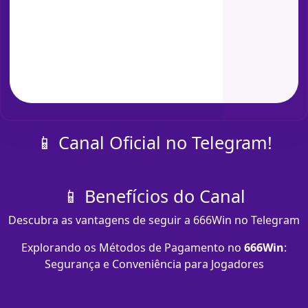
📱 Canal Oficial no Telegram!
📱 Benefícios do Canal
Descubra as vantagens de seguir a 666Win no Telegram
Explorando os Métodos de Pagamento no
666Win
:
Segurança e Conveniência para Jogadores