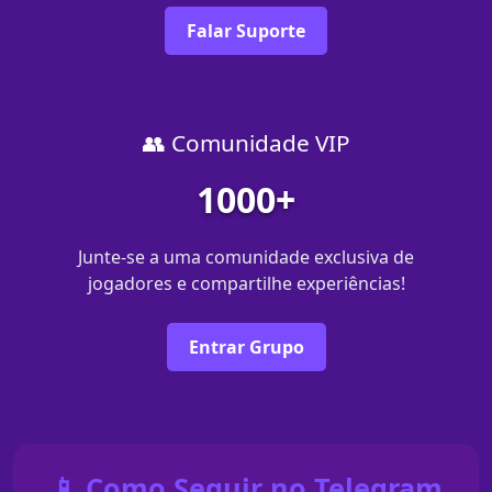
Falar Suporte
👥 Comunidade VIP
1000+
Junte-se a uma comunidade exclusiva de
jogadores e compartilhe experiências!
Entrar Grupo
📱 Como Seguir no Telegram