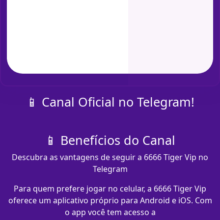
📱 Canal Oficial no Telegram!
📱 Benefícios do Canal
Descubra as vantagens de seguir a 6666 Tiger Vip no
Telegram
Para quem prefere jogar no celular, a 6666 Tiger Vip
oferece um aplicativo próprio para Android e iOS. Com
o app você tem acesso a