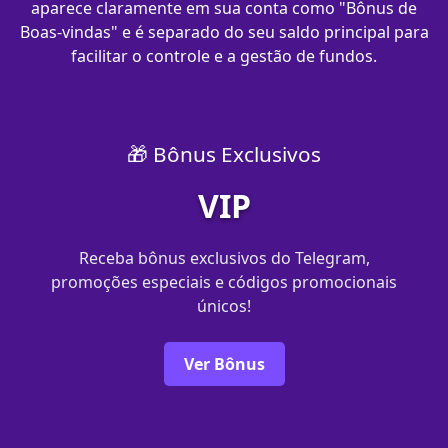
aparece claramente em sua conta como "Bônus de
Boas-vindas" e é separado do seu saldo principal para
facilitar o controle e a gestão de fundos.
🎁 Bônus Exclusivos
VIP
Receba bônus exclusivos do Telegram,
promoções especiais e códigos promocionais
únicos!
Ver Bônus