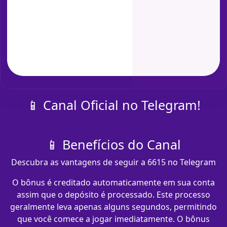
📱 Canal Oficial no Telegram!
📱 Benefícios do Canal
Descubra as vantagens de seguir a 6615 no Telegram
O bônus é creditado automaticamente em sua conta
assim que o depósito é processado. Este processo
geralmente leva apenas alguns segundos, permitindo
que você comece a jogar imediatamente. O bônus