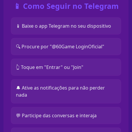
📱 Como Seguir no Telegram
📱 Baixe o app Telegram no seu dispositivo
🔍 Procure por "@60Game LoginOficial"
👆 Toque em "Entrar" ou "Join"
🔔 Ative as notificações para não perder
nada
💬 Participe das conversas e interaja