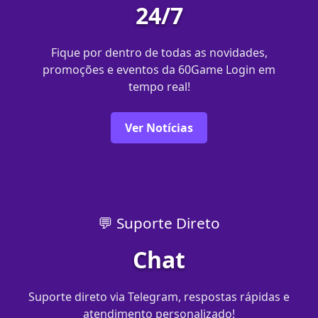
24/7
Fique por dentro de todas as novidades,
promoções e eventos da 60Game Login em
tempo real!
Ver Notícias
💬 Suporte Direto
Chat
Suporte direto via Telegram, respostas rápidas e
atendimento personalizado!