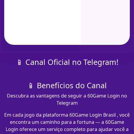
📱 Canal Oficial no Telegram!
📱 Benefícios do Canal
Descubra as vantagens de seguir a 60Game Login no
Telegram
Em cada jogo da plataforma 60Game Login Brasil , você
encontra um caminho para a fortuna — a 60Game
Login oferece um serviço completo para ajudar você a