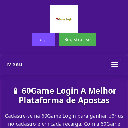
Login
Registrar-se
Menu
📱 60Game Login A Melhor
Plataforma de Apostas
Cadastre-se na 60Game Login para ganhar bônus
no cadastro e em cada recarga. Com a 60Game