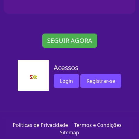
SEGUIR AGORA
Acessos
Login
Registrar-se
Políticas de Privacidade
Termos e Condições
Sitemap