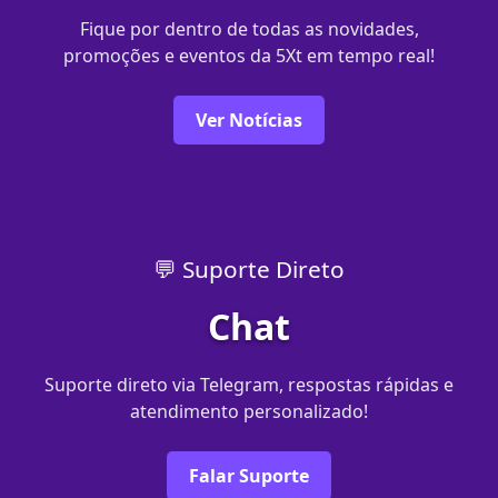
Fique por dentro de todas as novidades,
promoções e eventos da 5Xt em tempo real!
Ver Notícias
💬 Suporte Direto
Chat
Suporte direto via Telegram, respostas rápidas e
atendimento personalizado!
Falar Suporte