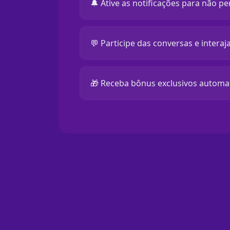
🔔 Ative as notificações para não p
💬 Participe das conversas e interaj
🎁 Receba bônus exclusivos autom