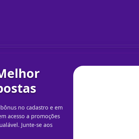
 Melhor
postas
 bônus no cadastro e em
tem acesso a promoções
ualável. Junte-se aos