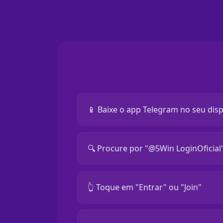
📱 Baixe o app Telegram no seu disp
🔍 Procure por "@5Win LoginOficial
👆 Toque em "Entrar" ou "Join"