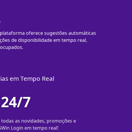
m
 plataforma oferece sugestões automáticas
ações de disponibilidade em tempo real,
 ocupados.
cias em Tempo Real
24/7
e todas as novidades, promoções e
5Win Login em tempo real!