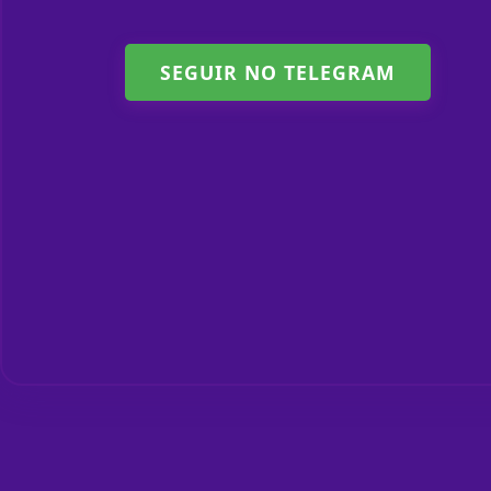
SEGUIR NO TELEGRAM