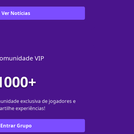
Ver Notícias
Comunidade VIP
1000+
unidade exclusiva de jogadores e
rtilhe experiências!
Entrar Grupo