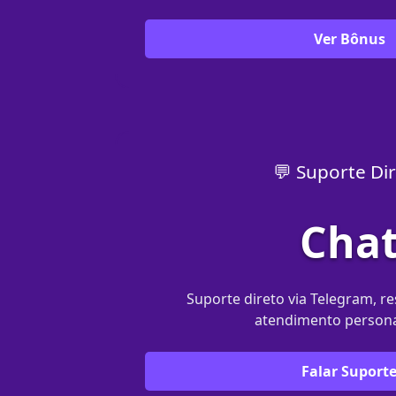
Ver Bônus
💬 Suporte Di
Cha
Suporte direto via Telegram, r
atendimento persona
Falar Suport