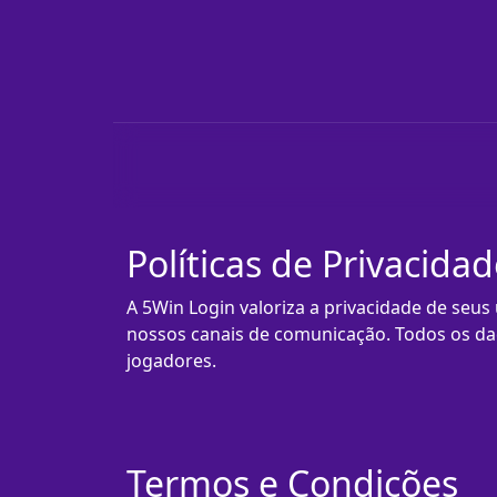
Políticas de Privacida
A 5Win Login valoriza a privacidade de seu
nossos canais de comunicação. Todos os dad
jogadores.
Termos e Condições