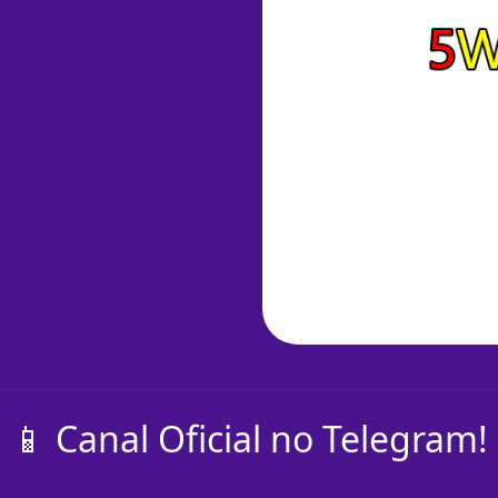
📱 Canal Oficial no Telegram!