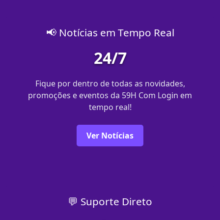
📢 Notícias em Tempo Real
24/7
Fique por dentro de todas as novidades,
promoções e eventos da 59H Com Login em
tempo real!
Ver Notícias
💬 Suporte Direto