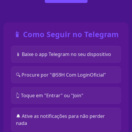
📱 Como Seguir no Telegram
📱 Baixe o app Telegram no seu dispositivo
🔍 Procure por "@59H Com LoginOficial"
👆 Toque em "Entrar" ou "Join"
🔔 Ative as notificações para não perder
nada