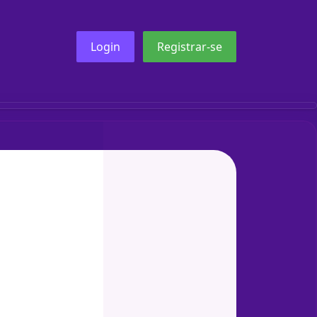
Login
Registrar-se