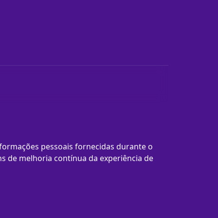
nformações pessoais fornecidas durante o
ns de melhoria contínua da experiência de