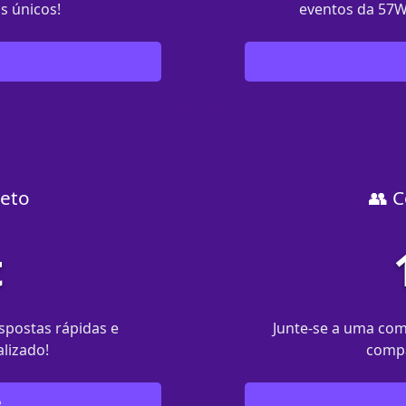
s únicos!
eventos da 57W
reto
👥 
t
espostas rápidas e
Junte-se a uma com
lizado!
compa
e