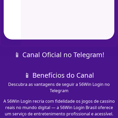
📱 Canal Oficial no Telegram!
📱 Benefícios do Canal
Descubra as vantagens de seguir a 56Win Login no
Telegram
A 56Win Login recria com fidelidade os jogos de cassino
reais no mundo digital — a 56Win Login Brasil oferece
um serviço de entretenimento profissional e acessível.