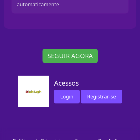
automaticamente
SEGUIR AGORA
Acessos
Login
Registrar-se