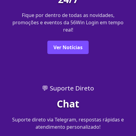
Fique por dentro de todas as novidades,
promoções e eventos da 56Win Login em tempo
real!
Ver Notícias
💬 Suporte Direto
Chat
Suporte direto via Telegram, respostas rápidas e
atendimento personalizado!