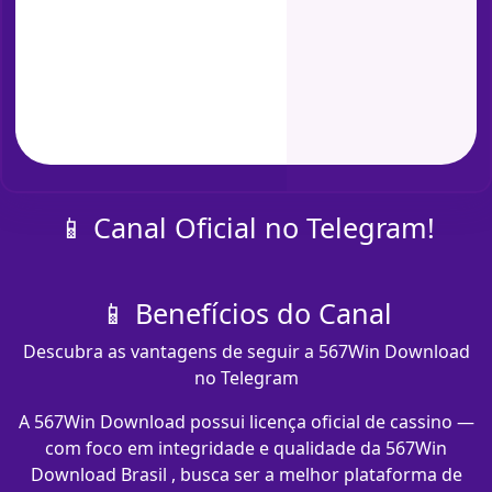
📱 Canal Oficial no Telegram!
📱 Benefícios do Canal
Descubra as vantagens de seguir a 567Win Download
no Telegram
A 567Win Download possui licença oficial de cassino —
com foco em integridade e qualidade da 567Win
Download Brasil , busca ser a melhor plataforma de