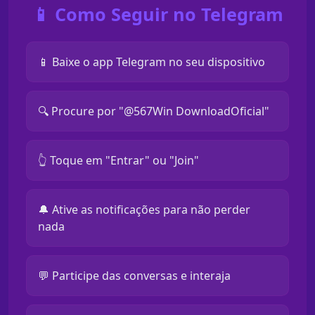
📱 Como Seguir no Telegram
📱 Baixe o app Telegram no seu dispositivo
🔍 Procure por "@567Win DownloadOficial"
👆 Toque em "Entrar" ou "Join"
🔔 Ative as notificações para não perder
nada
💬 Participe das conversas e interaja