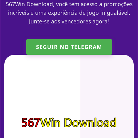
567Win Download, você tem acesso a promoções
incríveis e uma experiência de jogo inigualável.
Junte-se aos vencedores agora!
SEGUIR NO TELEGRAM