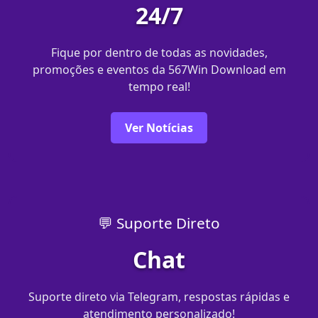
24/7
Fique por dentro de todas as novidades,
promoções e eventos da 567Win Download em
tempo real!
Ver Notícias
💬 Suporte Direto
Chat
Suporte direto via Telegram, respostas rápidas e
atendimento personalizado!