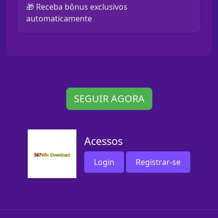
🎁 Receba bônus exclusivos
automaticamente
SEGUIR AGORA
Acessos
Login
Registrar-se