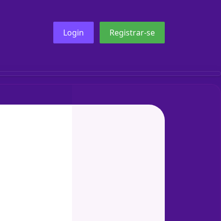
Login
Registrar-se