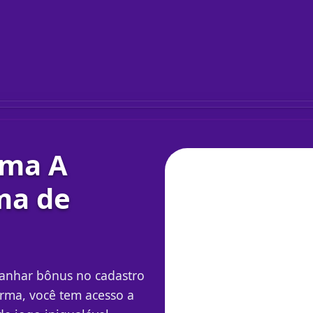
rma A
ma de
anhar bônus no cadastro
rma, você tem acesso a