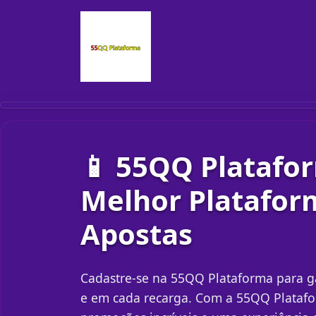
📱 55QQ Platafo
Melhor Platafor
Apostas
Cadastre-se na 55QQ Plataforma para g
e em cada recarga. Com a 55QQ Platafo