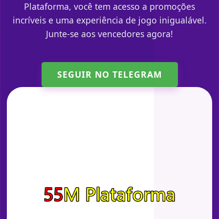
Plataforma, você tem acesso a promoções
incríveis e uma experiência de jogo inigualável.
Junte-se aos vencedores agora!
SEGUIR NO TELEGRAM