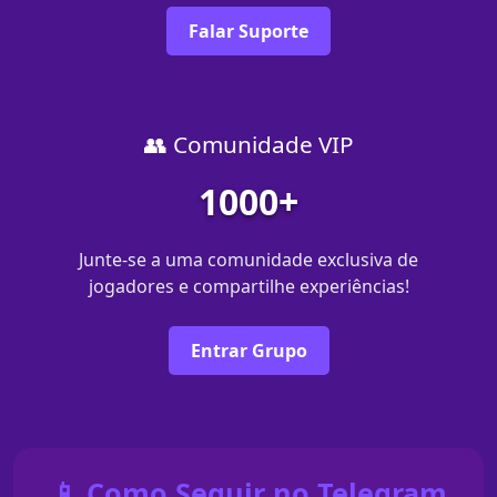
Falar Suporte
👥 Comunidade VIP
1000+
Junte-se a uma comunidade exclusiva de
jogadores e compartilhe experiências!
Entrar Grupo
📱 Como Seguir no Telegram