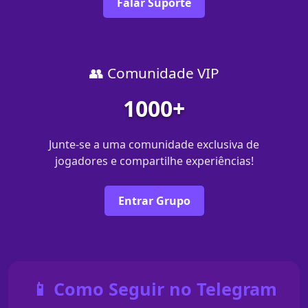
Falar Suporte
👥 Comunidade VIP
1000+
Junte-se a uma comunidade exclusiva de
jogadores e compartilhe experiências!
Entrar Grupo
📱 Como Seguir no Telegram