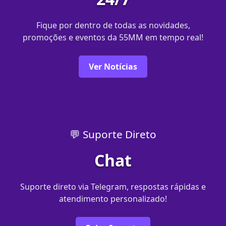
Fique por dentro de todas as novidades,
promoções e eventos da 55MM em tempo real!
Ver Notícias
💬 Suporte Direto
Chat
Suporte direto via Telegram, respostas rápidas e
atendimento personalizado!