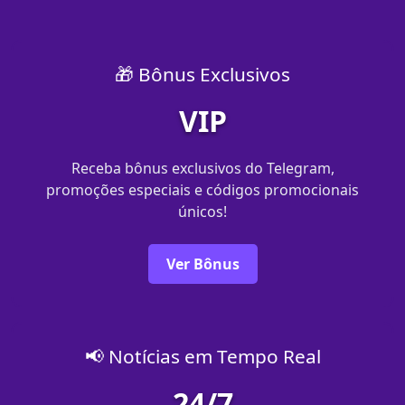
🎁 Bônus Exclusivos
VIP
Receba bônus exclusivos do Telegram,
promoções especiais e códigos promocionais
únicos!
Ver Bônus
📢 Notícias em Tempo Real
24/7