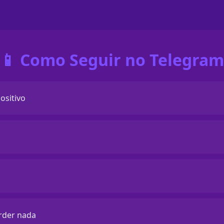
📱 Como Seguir no Telegram
ositivo
erder nada