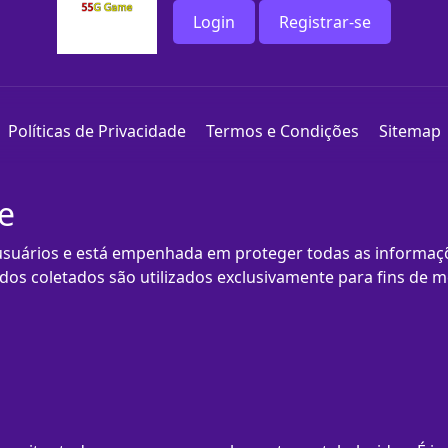
Login
Registrar-se
Políticas de Privacidade
Termos e Condições
Sitemap
de
 usuários e está empenhada em proteger todas as informaç
os coletados são utilizados exclusivamente para fins de m