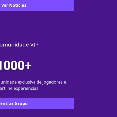
Ver Notícias
Comunidade VIP
1000+
unidade exclusiva de jogadores e
rtilhe experiências!
Entrar Grupo