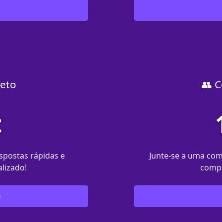
reto
👥 
t
espostas rápidas e
Junte-se a uma com
lizado!
compa
e