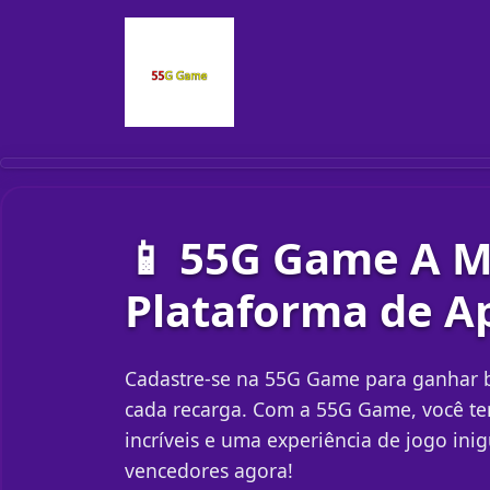
📱 55G Game A M
Plataforma de A
Cadastre-se na 55G Game para ganhar 
cada recarga. Com a 55G Game, você t
incríveis e uma experiência de jogo inig
vencedores agora!