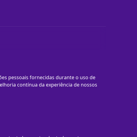
ões pessoais fornecidas durante o uso de
elhoria contínua da experiência de nossos