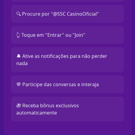
🔍 Procure por "@55C CasinoOficial"
👆 Toque em "Entrar" ou "Join"
🔔 Ative as notificações para não perder
nada
💬 Participe das conversas e interaja
🎁 Receba bônus exclusivos
automaticamente