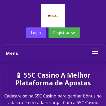
Login
Registrar-se
Menu
📱 55C Casino A Melhor
Plataforma de Apostas
Cadastre-se na 55C Casino para ganhar bônus no
cadastro e em cada recarga. Com a 55C Casino,