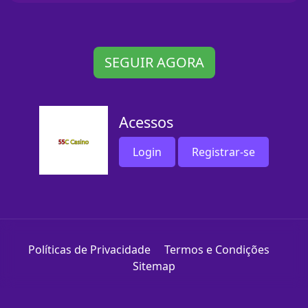
SEGUIR AGORA
Acessos
Login
Registrar-se
Políticas de Privacidade
Termos e Condições
Sitemap