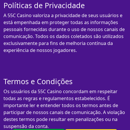
Políticas de Privacidade
A 55C Casino valoriza a privacidade de seus usuários e
está empenhada em proteger todas as informações
pessoais fornecidas durante o uso de nossos canais de
comunicação. Todos os dados coletados são utilizados
exclusivamente para fins de melhoria contínua da
experiência de nossos jogadores.
Termos e Condições
Os usuários da 55C Casino concordam em respeitar
todas as regras e regulamentos estabelecidos. É
importante ler e entender todos os termos antes de
participar de nossos canais de comunicação. A violação
destes termos pode resultar em penalizações ou na
suspensão da conta.