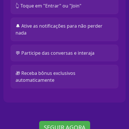
👆 Toque em "Entrar" ou "Join"
🔔 Ative as notificações para não perder
nada
💬 Participe das conversas e interaja
🎁 Receba bônus exclusivos
automaticamente
SEGUIR AGORA