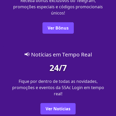
Receba bônus exclusivos do Telegram,
promoções especiais e códigos promocionais
únicos!
Ver Bônus
📢 Notícias em Tempo Real
24/7
Fique por dentro de todas as novidades,
promoções e eventos da 55Ac Login em tempo
real!
Ver Notícias