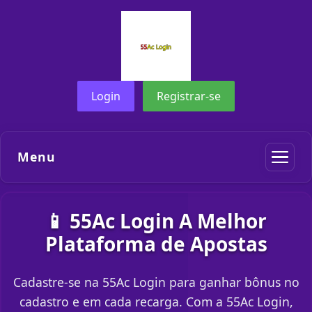
Login
Registrar-se
Menu
📱 55Ac Login A Melhor
Plataforma de Apostas
Cadastre-se na 55Ac Login para ganhar bônus no
cadastro e em cada recarga. Com a 55Ac Login,