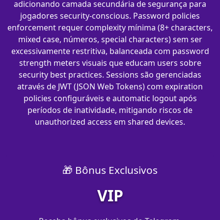
adicionando camada secundária de segurança para
jogadores security-conscious. Password policies
enforcement requer complexity mínima (8+ characters,
mixed case, números, special characters) sem ser
excessivamente restritiva, balanceada com password
strength meters visuais que educam users sobre
security best practices. Sessions são gerenciadas
através de JWT (JSON Web Tokens) com expiration
policies configuráveis e automatic logout após
períodos de inatividade, mitigando riscos de
unauthorized access em shared devices.
🎁 Bônus Exclusivos
VIP