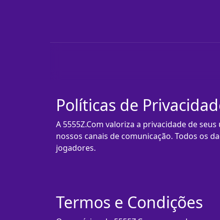
Políticas de Privacida
A 5555Z.Com valoriza a privacidade de seu
nossos canais de comunicação. Todos os dad
jogadores.
Termos e Condições