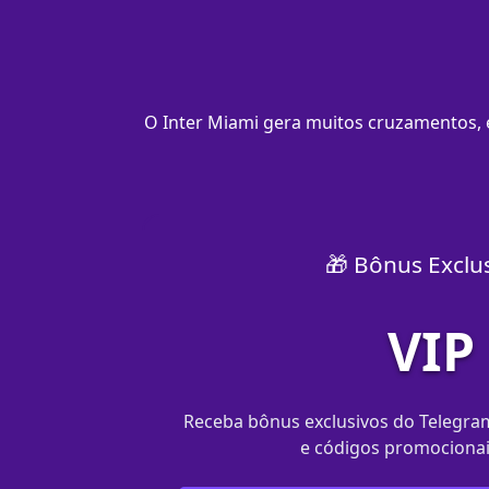
O Inter Miami gera muitos cruzamentos, e
🎁 Bônus Exclu
VIP
Receba bônus exclusivos do Telegra
e códigos promocionai