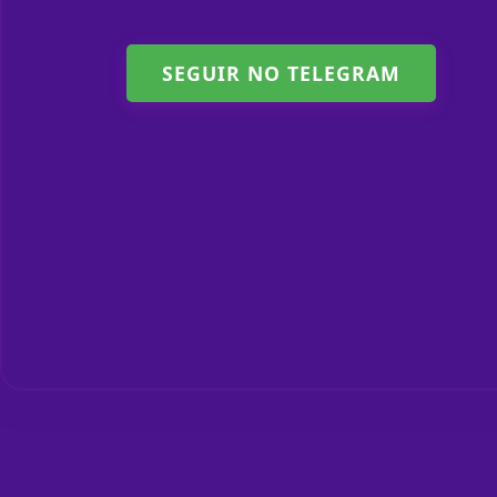
SEGUIR NO TELEGRAM