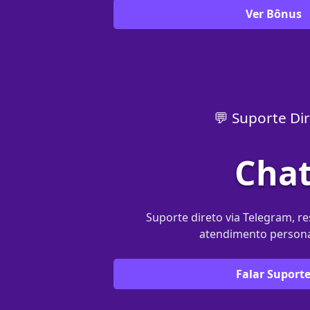
Ver Bônus
💬 Suporte Di
Cha
Suporte direto via Telegram, r
atendimento persona
Falar Suport