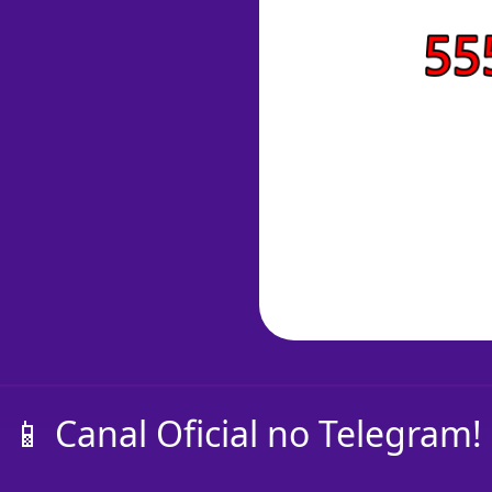
📱 Canal Oficial no Telegram!