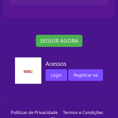
SEGUIR AGORA
Acessos
Login
Registrar-se
Políticas de Privacidade
Termos e Condições