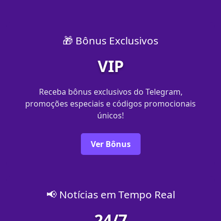
🎁 Bônus Exclusivos
VIP
Receba bônus exclusivos do Telegram,
promoções especiais e códigos promocionais
únicos!
Ver Bônus
📢 Notícias em Tempo Real
24/7