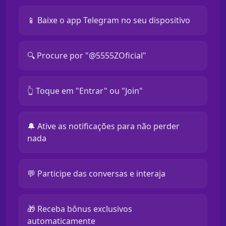
📱 Baixe o app Telegram no seu dispositivo
🔍 Procure por "@5555ZOficial"
👆 Toque em "Entrar" ou "Join"
🔔 Ative as notificações para não perder
nada
💬 Participe das conversas e interaja
🎁 Receba bônus exclusivos
automaticamente