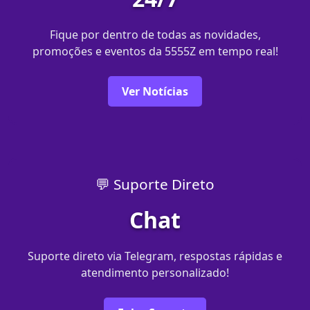
Fique por dentro de todas as novidades,
promoções e eventos da 5555Z em tempo real!
Ver Notícias
💬 Suporte Direto
Chat
Suporte direto via Telegram, respostas rápidas e
atendimento personalizado!