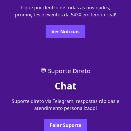
Fique por dentro de todas as novidades,
promoções e eventos da 543X em tempo real!
Ver Notícias
💬 Suporte Direto
Chat
Suporte direto via Telegram, respostas rápidas e
atendimento personalizado!
Falar Suporte