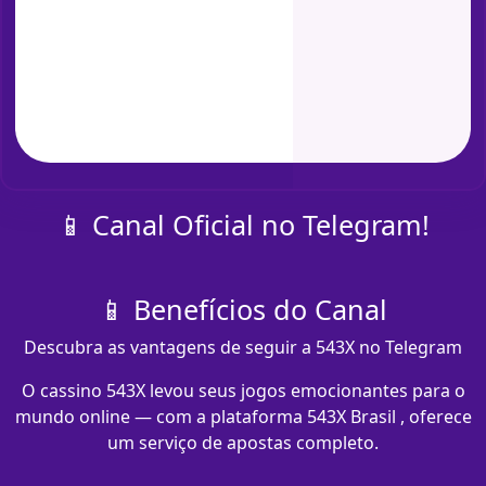
📱 Canal Oficial no Telegram!
📱 Benefícios do Canal
Descubra as vantagens de seguir a 543X no Telegram
O cassino 543X levou seus jogos emocionantes para o
mundo online — com a plataforma 543X Brasil , oferece
um serviço de apostas completo.