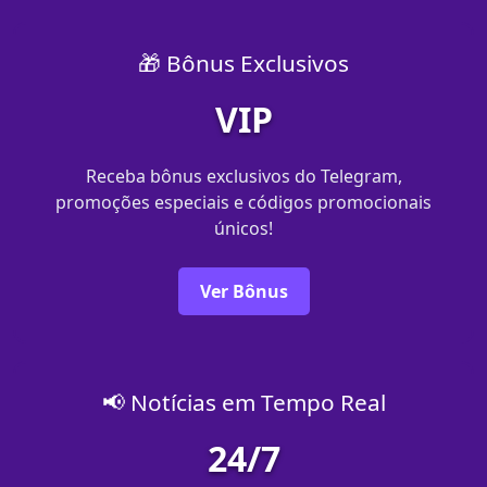
🎁 Bônus Exclusivos
VIP
Receba bônus exclusivos do Telegram,
promoções especiais e códigos promocionais
únicos!
Ver Bônus
📢 Notícias em Tempo Real
24/7