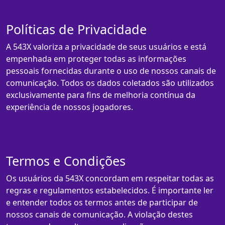
Políticas de Privacidade
A 543X valoriza a privacidade de seus usuários e está
empenhada em proteger todas as informações
pessoais fornecidas durante o uso de nossos canais de
comunicação. Todos os dados coletados são utilizados
exclusivamente para fins de melhoria contínua da
experiência de nossos jogadores.
Termos e Condições
Os usuários da 543X concordam em respeitar todas as
regras e regulamentos estabelecidos. É importante ler
e entender todos os termos antes de participar de
nossos canais de comunicação. A violação destes