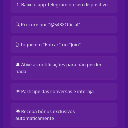
📱 Baixe o app Telegram no seu dispositivo
🔍 Procure por "@543XOficial"
👆 Toque em "Entrar" ou "Join"
🔔 Ative as notificações para não perder
nada
💬 Participe das conversas e interaja
🎁 Receba bônus exclusivos
automaticamente