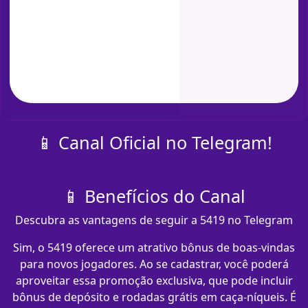
📱 Canal Oficial no Telegram!
📱 Benefícios do Canal
Descubra as vantagens de seguir a 5419 no Telegram
Sim, o 5419 oferece um atrativo bônus de boas-vindas
para novos jogadores. Ao se cadastrar, você poderá
aproveitar essa promoção exclusiva, que pode incluir
bônus de depósito e rodadas grátis em caça-níqueis. É