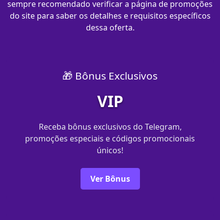
sempre recomendado verificar a página de promoções
do site para saber os detalhes e requisitos específicos
dessa oferta.
🎁 Bônus Exclusivos
VIP
Receba bônus exclusivos do Telegram,
promoções especiais e códigos promocionais
únicos!
Ver Bônus