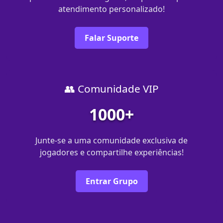
atendimento personalizado!
Falar Suporte
👥 Comunidade VIP
1000+
Junte-se a uma comunidade exclusiva de
jogadores e compartilhe experiências!
Entrar Grupo