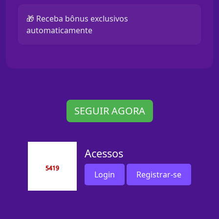
🎁 Receba bônus exclusivos
automaticamente
SEGUIR AGORA
Acessos
Login
Registrar-se