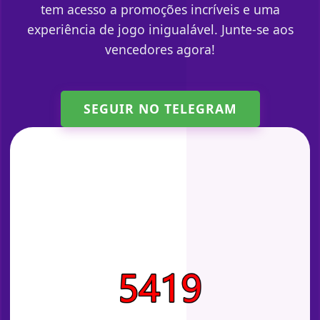
tem acesso a promoções incríveis e uma
experiência de jogo inigualável. Junte-se aos
vencedores agora!
SEGUIR NO TELEGRAM