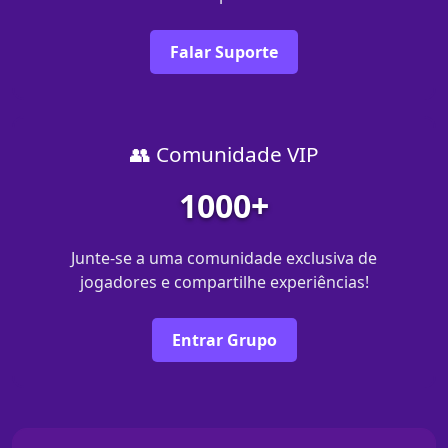
Falar Suporte
👥 Comunidade VIP
1000+
Junte-se a uma comunidade exclusiva de
jogadores e compartilhe experiências!
Entrar Grupo