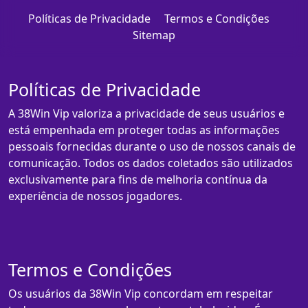
Políticas de Privacidade
Termos e Condições
Sitemap
Políticas de Privacidade
A 38Win Vip valoriza a privacidade de seus usuários e
está empenhada em proteger todas as informações
pessoais fornecidas durante o uso de nossos canais de
comunicação. Todos os dados coletados são utilizados
exclusivamente para fins de melhoria contínua da
experiência de nossos jogadores.
Termos e Condições
Os usuários da 38Win Vip concordam em respeitar