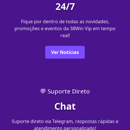
24/7
Fique por dentro de todas as novidades,
promoções e eventos da 38Win Vip em tempo
real!
Ver Notícias
💬 Suporte Direto
Chat
Suporte direto via Telegram, respostas rápidas e
atendimento personalizado!