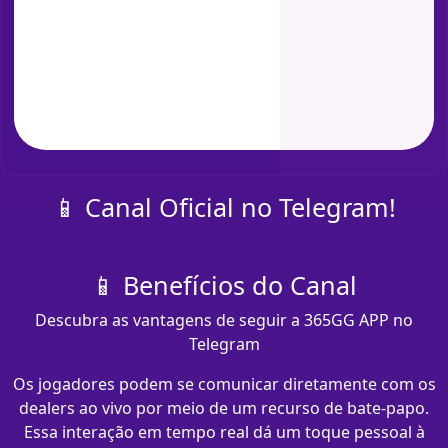
📱 Canal Oficial no Telegram!
📱 Benefícios do Canal
Descubra as vantagens de seguir a 365GG APP no
Telegram
Os jogadores podem se comunicar diretamente com os
dealers ao vivo por meio de um recurso de bate-papo.
Essa interação em tempo real dá um toque pessoal à