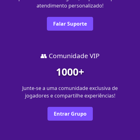
atendimento personalizado!
Falar Suporte
👥 Comunidade VIP
1000+
Junte-se a uma comunidade exclusiva de
jogadores e compartilhe experiências!
Entrar Grupo