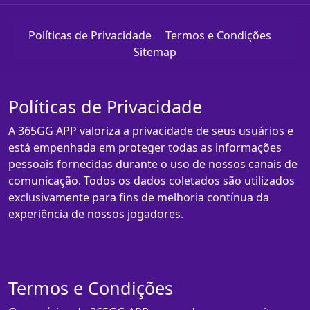
Políticas de Privacidade
Termos e Condições
Sitemap
Políticas de Privacidade
A 365GG APP valoriza a privacidade de seus usuários e
está empenhada em proteger todas as informações
pessoais fornecidas durante o uso de nossos canais de
comunicação. Todos os dados coletados são utilizados
exclusivamente para fins de melhoria contínua da
experiência de nossos jogadores.
Termos e Condições